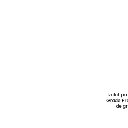
250 Lei - 300 Lei
(48)
Pharma Grade
(6)
300 Lei - 400 Lei
(71)
Quamtrax
(3)
400 Lei - 500 Lei
(58)
Universal
(1)
500 Lei - 750 Lei
(33)
Vitabolic
(57)
Weider
(67)
Izolat pr
Grade Pr
de g