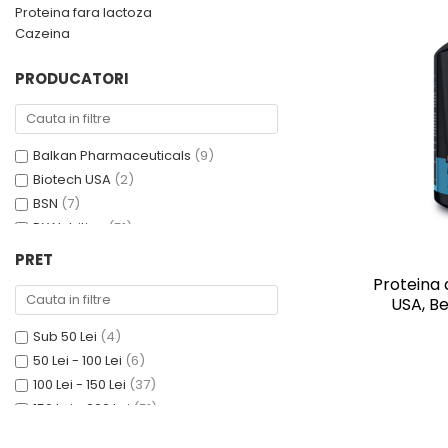
Proteina fara lactoza
Cazeina
PRODUCATORI
Balkan Pharmaceuticals
(9)
Biotech USA
(2)
BSN
(7)
DY Nutrition
(51)
Dymatize
(32)
PRET
Evogen
(7)
Proteina 
Gaspari Nutrition
(2)
USA, Be
Genius Nutrition
(43)
Sub 50 Lei
(4)
Ghost
(2)
50 Lei - 100 Lei
(6)
Hiro.Lab Supplements
(10)
100 Lei - 150 Lei
(37)
MuscleTech
(15)
150 Lei - 200 Lei
(51)
Mutant
(5)
200 Lei - 250 Lei
(38)
Optimum Nutrition
(26)