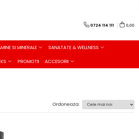
0724 114 111
0,00
AMINE SI MINERALE
SANATATE & WELLNESS
CKS
PROMOTII
ACCESORII
Ordoneaza: