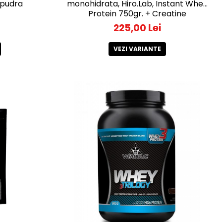
 pudra
monohidrata, Hiro.Lab, Instant Whey
Protein 750gr. + Creatine
Monohydrate 300gr.+100gr. FREE,
225,00 Lei
pudra
VEZI VARIANTE