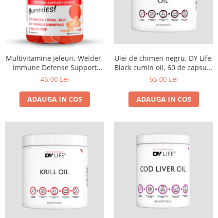
Multivitamine jeleuri, Weider,
Ulei de chimen negru, DY Life,
Immune Defense Support
Black cumin oil, 60 de capsule
System gummies, 60 de
moi
45,00 Lei
65,00 Lei
jeleuri
ADAUGA IN COS
ADAUGA IN COS