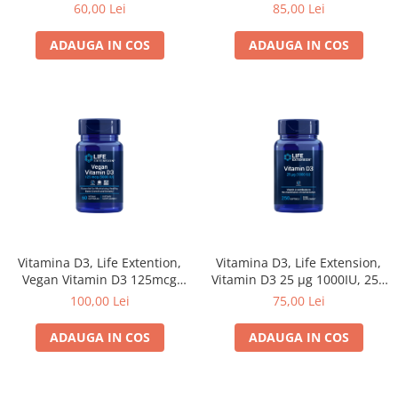
Cumin Seed Oil, 60 de
60,00 Lei
85,00 Lei
capsule moi
ADAUGA IN COS
ADAUGA IN COS
Vitamina D3, Life Extention,
Vitamina D3, Life Extension,
Vegan Vitamin D3 125mcg
Vitamin D3 25 μg 1000IU, 250
5000IU, 60 de capsule
de capsule moi
100,00 Lei
75,00 Lei
ADAUGA IN COS
ADAUGA IN COS