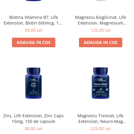
Biotina Vitamina B7, Life
Magneziu bisglicinat, Life
Extension, Biotin 600mcg, 100
Extension, Magnesium
de capsule
Glycinate, 90 de capsule
55,00 Lei
125,00 Lei
ADAUGA IN COS
ADAUGA IN COS
Zinc, Life Extension, Zinc Caps
Magneziu Treonat, Life
15mg, 150 de capsule
Extension, Neuro-Mag
Magnesium L-Threonate, 90
80,00 Lei
225,00 Lei
de capsule