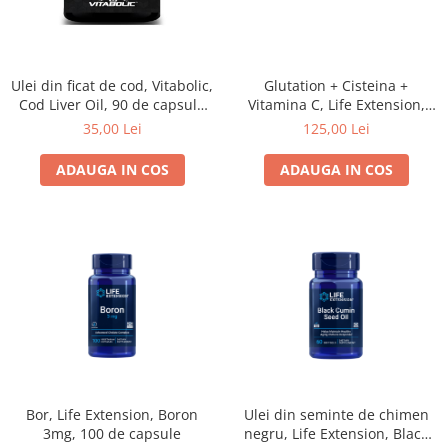
Glutation + Cisteina +
Ulei din ficat de cod, Vitabolic,
Vitamina C, Life Extension,
Cod Liver Oil, 90 de capsule
Glutathione, Cysteine & C, 100
moi
125,00 Lei
35,00 Lei
de capsule
ADAUGA IN COS
ADAUGA IN COS
Bor, Life Extension, Boron
Ulei din seminte de chimen
3mg, 100 de capsule
negru, Life Extension, Black