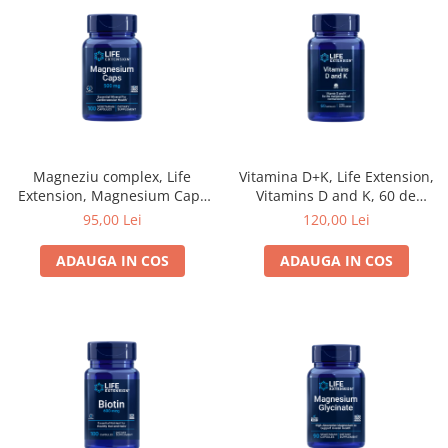
Magneziu complex, Life
Vitamina D+K, Life Extension,
Extension, Magnesium Caps
Vitamins D and K, 60 de
500mg, 100 de capsule
capsule
95,00 Lei
120,00 Lei
ADAUGA IN COS
ADAUGA IN COS