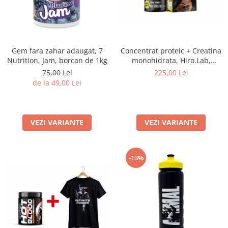
Concentrat proteic + Creatina
Gem fara zahar adaugat, 7
monohidrata, Hiro.Lab,
Nutrition, Jam, borcan de 1kg
Instant Whey Protein 750gr. +
225,00 Lei
75,00 Lei
Creatine Monohydrate
de la 49,00 Lei
300gr.+100gr. FREE, pudra
VEZI VARIANTE
VEZI VARIANTE
-13%