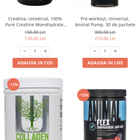
Creatina, Universal, 100%
Pre-workout, Universal,
Pure Creatine Monohydrate,
Animal Pump, 30 de pachete
500 de grame, pudra
150,00 Lei
300,00 Lei
130,00 Lei
270,00 Lei
ADAUGA IN COS
ADAUGA IN COS
-13%
-15%