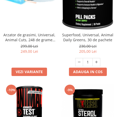
Arzator de grasimi, Universal,
Superfood, Universal, Animal
Animal Cuts, 248 de grame,
Daily Greens, 30 de pachete
pudra
299,00 Lei
230,00 Lei
249,00 Lei
205,00 Lei
VEZI VARIANTE
ADAUGA IN COS
-10%
-9%