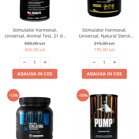
Stimulator hormonal,
Stimulator hormonal,
Universal, Animal Test, 21 de
Universal, Natural Sterol
pachete
Complex, 180 de tablete
500,00 Lei
215,00 Lei
450,00 Lei
195,00 Lei
ADAUGA IN COS
ADAUGA IN COS
-13%
-10%