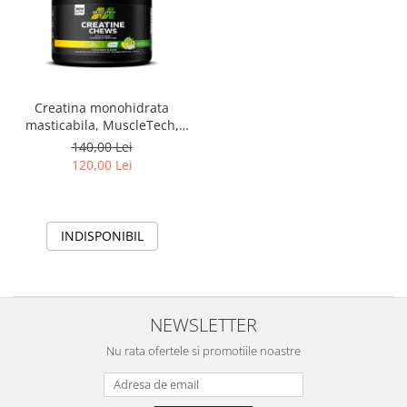
Creatina monohidrata
masticabila, MuscleTech,
Creatine chews, 90 de tablete
140,00 Lei
masticabile
120,00 Lei
INDISPONIBIL
NEWSLETTER
Nu rata ofertele si promotiile noastre