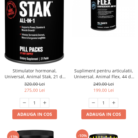
Stimulator hormonal,
Supliment pentru articulatii,
Universal, Animal Stak, 21 de
Universal, Animal Flex, 44 de
pachete
pachete
320,00 Lei
249,00 Lei
275,00 Lei
199,00 Lei
ADAUGA IN COS
ADAUGA IN COS
-10%
-13%