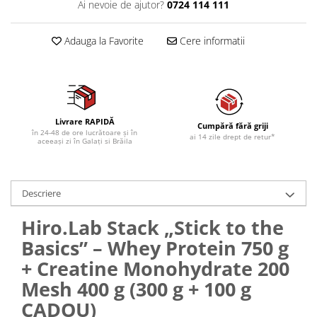
Ai nevoie de ajutor?
0724 114 111
Adauga la Favorite
Cere informatii
Livrare RAPIDĂ
Cumpără fără griji
în 24-48 de ore lucrătoare și în
ai 14 zile drept de retur*
aceeași zi în Galați si Brăila
Descriere
Hiro.Lab Stack „Stick to the
Basics” – Whey Protein 750 g
+ Creatine Monohydrate 200
Mesh 400 g (300 g + 100 g
CADOU)