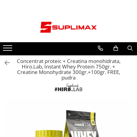
Creatina
Proteina
Pre-workout si performanta
Aminoacizi
Slabire si definire
Vitamine si minerale
Sanatate & Wellness
Colagen & Articulatii
Testosteron & Stimulatoare hormonale
Goodies & Snacks
Accesorii
Monohidrata
Concentrat
Pre-workout cu cofeina
BCAA
Arzatoare de grasimi
Multivitamine
Ficat & Detox
Colagen
Anabolice Naturale
Batoane & Dulciuri Proteice
Centuri
Hidroclorid HCl
Izolat
Pre-workout fara cofeina
EAA - Aminoacizi esentiali
Carnitina
Vitamina C
Superfoods
Sanatate articulara
GH Support
Mic dejun sanatos
Chingi și fașe
Matrici de creatina
Hidrolizat
Pompare & Oxid Nitric
Glutamina
Metabolism & Glicemie
Vitamina D3
Digestie & Microbiom
Optimizator testosteron
Unturi & Topping-uri
Diverse
Concentrat proteic + Creatina monohidrata,
Creapure®
Blend proteic
Intra-workout
Arginina
Complex de B-uri
Somn si relaxare
Tribulus
Genți de sală
Hiro.Lab, Instant Whey Protein 750gr. +
Capsule
Gainer
Electroliti & Hidratare
Citrulina
Alte vitamine si minerale
Antioxidanti & Longevitate
Manusi
Creatine Monohydrate 300gr.+100gr. FREE,
pudra
Jeleuri de creatina
Proteina Vegana
Aminoacizi individuali
Magneziu
Relaxare si somn
Pillbox-uri
Proteina fara lactoza
Amino lichid
Zinc
Adaptogeni
Shakere
Cazeina
Omega 3 & Acizi grasi
Beauty