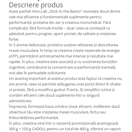
Descriere produs
Acest pachet Hiro.Lab „Stick to the Basics” reunește două dintre
cele mai eficiente și fundamentale suplimente pentru
performanță: proteina din zer și creatina monohidrat. Fără
complicații, fără formule inutile – doar ceea ce contează cu
adevărat pentru progres: aport proteic de calitate și creșterea
forței.
In 3 arome delicioase, proteina susține refacerea și dezvoltarea
masei musculare, în timp ce creatina crește rezervele de energie
(ATP), permițând antrenamente mai intense și rezultate mai
rapide. În plus, creatina este asociată și cu susținerea funcțiilor
cognitive, contribuind la concentrare și performanță mentală,
mai ales în perioadele solicitante.
Un avantaj important al acestui produs este faptul că creatina nu
are aromă, ceea ce permite adăugarea unei porții direct în shake-
ul proteic, fără a modifica gustul. Practic, îți simplifici rutina și
combini eficient cele două suplimente într-o singură
administrare.
Împreună, formează baza oricărui stack eficient, indiferent dacă
obiectivul tău este creșterea masei musculare, forța sau
îmbunătățirea performanței.
În plus, creatina vine într-o variantă promoțională avantajoasă:
300 g + 100 g CADOU, pentru un total de 400 g, oferind un raport