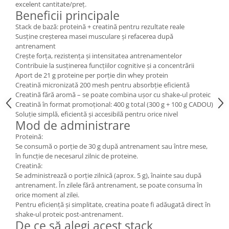
excelent cantitate/preț.
Beneficii principale
Stack de bază: proteină + creatină pentru rezultate reale
Susține creșterea masei musculare și refacerea după
antrenament
Crește forța, rezistența și intensitatea antrenamentelor
Contribuie la susținerea funcțiilor cognitive și a concentrării
Aport de 21 g proteine per porție din whey protein
Creatină micronizată 200 mesh pentru absorbție eficientă
Creatină fără aromă – se poate combina ușor cu shake-ul proteic
Creatină în format promoțional: 400 g total (300 g + 100 g CADOU)
Soluție simplă, eficientă și accesibilă pentru orice nivel
Mod de administrare
Proteină:
Se consumă o porție de 30 g după antrenament sau între mese,
în funcție de necesarul zilnic de proteine.
Creatină:
Se administrează o porție zilnică (aprox. 5 g), înainte sau după
antrenament. În zilele fără antrenament, se poate consuma în
orice moment al zilei.
Pentru eficiență și simplitate, creatina poate fi adăugată direct în
shake-ul proteic post-antrenament.
De ce să alegi acest stack