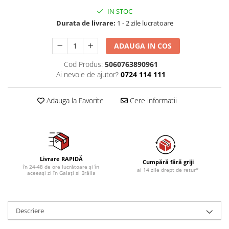
IN STOC
Durata de livrare:
1 - 2 zile lucratoare
ADAUGA IN COS
Cod Produs:
5060763890961
Ai nevoie de ajutor?
0724 114 111
Adauga la Favorite
Cere informatii
Livrare RAPIDĂ
Cumpără fără griji
în 24-48 de ore lucrătoare și în
ai 14 zile drept de retur*
aceeași zi în Galați si Brăila
Descriere