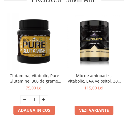
Mix de aminoacizi,
Glutamina, Vitabolic, Pure
Vitabolic, EAA Velositol, 300
Glutamine, 300 de grame,
de grame, pudra
pudra
115,00 Lei
75,00 Lei
VEZI VARIANTE
ADAUGA IN COS