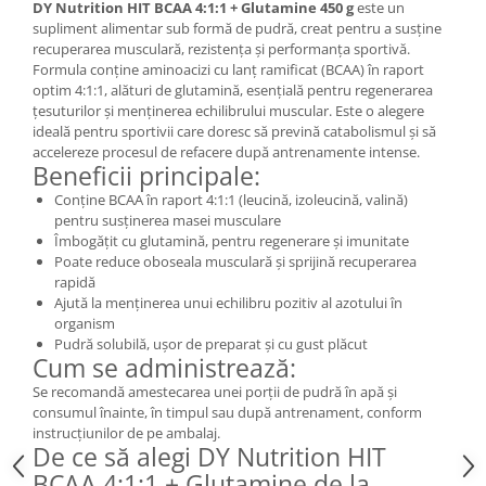
DY Nutrition HIT BCAA 4:1:1 + Glutamine 450 g
este un
supliment alimentar sub formă de pudră, creat pentru a susține
recuperarea musculară, rezistența și performanța sportivă.
Formula conține aminoacizi cu lanț ramificat (BCAA) în raport
optim 4:1:1, alături de glutamină, esențială pentru regenerarea
țesuturilor și menținerea echilibrului muscular. Este o alegere
ideală pentru sportivii care doresc să prevină catabolismul și să
accelereze procesul de refacere după antrenamente intense.
Beneficii principale:
Conține BCAA în raport 4:1:1 (leucină, izoleucină, valină)
pentru susținerea masei musculare
Îmbogățit cu glutamină, pentru regenerare și imunitate
Poate reduce oboseala musculară și sprijină recuperarea
rapidă
Ajută la menținerea unui echilibru pozitiv al azotului în
organism
Pudră solubilă, ușor de preparat și cu gust plăcut
Cum se administrează:
Se recomandă amestecarea unei porții de pudră în apă și
consumul înainte, în timpul sau după antrenament, conform
instrucțiunilor de pe ambalaj.
De ce să alegi DY Nutrition HIT
BCAA 4:1:1 + Glutamine de la