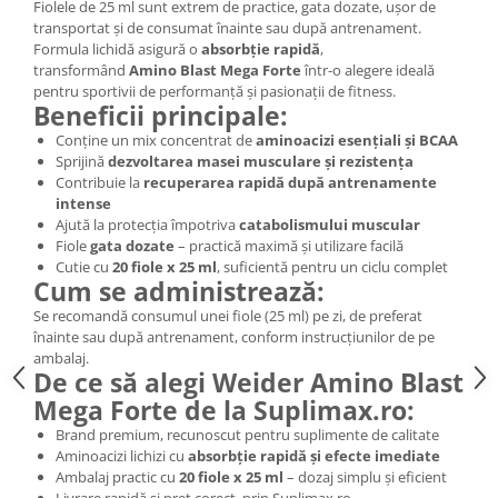
Fiolele de 25 ml sunt extrem de practice, gata dozate, ușor de
transportat și de consumat înainte sau după antrenament.
Formula lichidă asigură o
absorbție rapidă
,
transformând
Amino Blast Mega Forte
într-o alegere ideală
pentru sportivii de performanță și pasionații de fitness.
Beneficii principale:
Conține un mix concentrat de
aminoacizi esențiali și BCAA
Sprijină
dezvoltarea masei musculare și rezistența
Contribuie la
recuperarea rapidă după antrenamente
intense
Ajută la protecția împotriva
catabolismului muscular
Fiole
gata dozate
– practică maximă și utilizare facilă
Cutie cu
20 fiole x 25 ml
, suficientă pentru un ciclu complet
Cum se administrează:
Se recomandă consumul unei fiole (25 ml) pe zi, de preferat
înainte sau după antrenament, conform instrucțiunilor de pe
ambalaj.
De ce să alegi Weider Amino Blast
Mega Forte de la Suplimax.ro:
Brand premium, recunoscut pentru suplimente de calitate
Aminoacizi lichizi cu
absorbție rapidă și efecte imediate
Ambalaj practic cu
20 fiole x 25 ml
– dozaj simplu și eficient