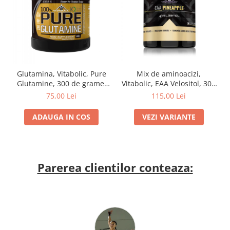
Mix de aminoacizi,
Glutamina, Vitabolic, Pure
Vitabolic, EAA Velositol, 300
Glutamine, 300 de grame,
de grame, pudra
pudra
115,00 Lei
75,00 Lei
VEZI VARIANTE
ADAUGA IN COS
Parerea clientilor conteaza: