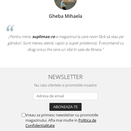
Gheba Mihaela
„Pentru mine,
suplimax.ro
e magazinul la care revin fără să stau pe
a
gânduri. Sunt mereu atenți, rapizi și super prietenoși. Îl recomand cu
,
drag oricui îmi cere un sfat în sala de fitness.”
NEWSLETTER
Nu rata ofertele si promotiile noastre
Vreau sa primesc newsletter cu promotiile
magazinului. Afla mai multe in
Politica de
Confidentialitate