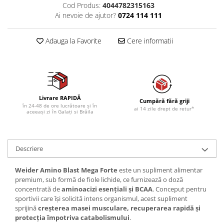
Cod Produs:
4044782315163
Ai nevoie de ajutor?
0724 114 111
Adauga la Favorite
Cere informatii
Livrare RAPIDĂ
Cumpără fără griji
în 24-48 de ore lucrătoare și în
ai 14 zile drept de retur*
aceeași zi în Galați si Brăila
Descriere
Weider Amino Blast Mega Forte
este un supliment alimentar
premium, sub formă de fiole lichide, ce furnizează o doză
concentrată de
aminoacizi esențiali și BCAA
. Conceput pentru
sportivii care își solicită intens organismul, acest supliment
sprijină
creșterea masei musculare, recuperarea rapidă și
protecția împotriva catabolismului
.