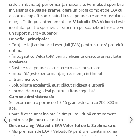
și de a îmbunătăți performanța musculară. Formula, disponibilă
în varianta de
300 de grame
, oferă un profil complet de EAA cu
absorbție rapidă, contribuind la recuperare, creștere musculară și
energie în timpul antrenamentelor.
Vitabolic EAA Velositol
este
ideal atât pentru sportivi, cât și pentru persoanele active care vor
un suport nutritiv superior.
Beneficii principale:
• Conține toți aminoacizii esențiali (EAA) pentru sinteză proteică
optimă
• Îmbogățit cu Velositol® pentru eficiență crescută și rezultate
accelerate
• Susține recuperarea și creșterea masei musculare
• Îmbunătățește performanța și rezistența în timpul
antrenamentelor
• Solubilitate excelentă, gust plăcut și digestie ușoară
• Format de
300 g
, ideal pentru utilizare regulată
Cum se administrează:
Se recomandă o porție de 10–15 g, amestecată cu 200–300 ml
apă.
Poate fi consumat înainte, în timpul sau după antrenament
pentru sprijin muscular optim.
De ce să alegi Vitabolic EAA Velositol de la Suplimax.ro:
• Mix premium de EAA + Velositol® pentru eficiență maximă