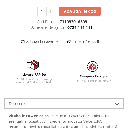
ADAUGA IN COS
Cod Produs:
731093016509
Ai nevoie de ajutor?
0724 114 111
Adauga la Favorite
Cere informatii
Livrare RAPIDĂ
Cumpără fără griji
în 24-48 de ore lucrătoare și în
ai 14 zile drept de retur*
aceeași zi în Galați si Brăila
Descriere
Vitabolic EAA Velositol
este un mix avansat de aminoacizi
esențiali, îmbogățit cu ingredientul inovator Velositol®,
recunoscut pentru capacitatea sa de a amplifica sinteza proteică