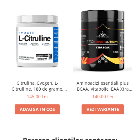
Citrulina, Evogen, L-
Aminoacizi esentiali plus
Citrulline, 180 de grame,
BCAA, Vitabolic, EAA Xtra
pudra
BCAA, 525 de grame, pudra
145,00 Lei
140,00 Lei
ADAUGA IN COS
VEZI VARIANTE