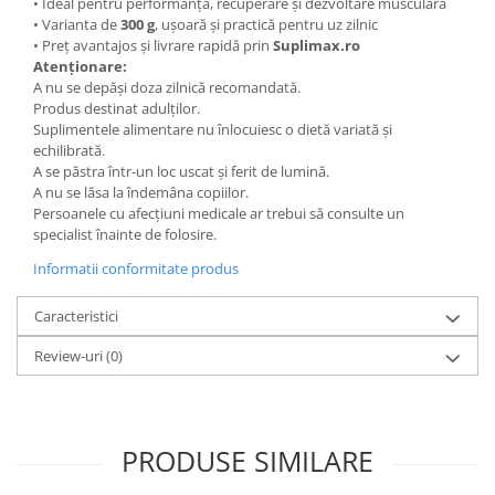
• Ideal pentru performanță, recuperare și dezvoltare musculară
• Varianta de
300 g
, ușoară și practică pentru uz zilnic
• Preț avantajos și livrare rapidă prin
Suplimax.ro
Atenționare:
A nu se depăși doza zilnică recomandată.
Produs destinat adulților.
Suplimentele alimentare nu înlocuiesc o dietă variată și
echilibrată.
A se păstra într-un loc uscat și ferit de lumină.
A nu se lăsa la îndemâna copiilor.
Persoanele cu afecțiuni medicale ar trebui să consulte un
specialist înainte de folosire.
Informatii conformitate produs
Caracteristici
Review-uri
(0)
PRODUSE SIMILARE