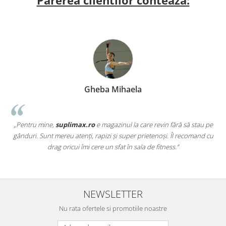
Parerea clientilor conteaza:
Gheba Mihaela
„Pentru mine,
suplimax.ro
e magazinul la care revin fără să stau pe
a
gânduri. Sunt mereu atenți, rapizi și super prietenoși. Îl recomand cu
,
drag oricui îmi cere un sfat în sala de fitness.”
NEWSLETTER
Nu rata ofertele si promotiile noastre