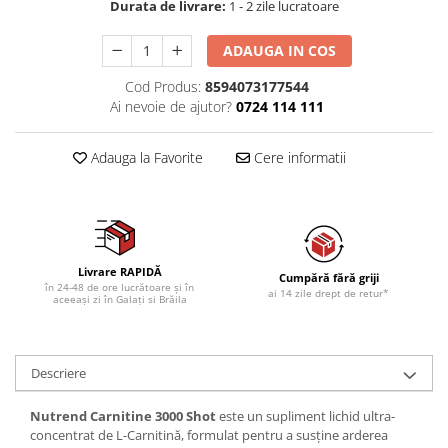
Durata de livrare:
1 - 2 zile lucratoare
ADAUGA IN COS
Cod Produs:
8594073177544
Ai nevoie de ajutor?
0724 114 111
Adauga la Favorite
Cere informatii
Livrare RAPIDĂ
Cumpără fără griji
în 24-48 de ore lucrătoare și în
ai 14 zile drept de retur*
aceeași zi în Galați si Brăila
Descriere
Nutrend Carnitine 3000 Shot
este un supliment lichid ultra-
concentrat de L-Carnitină, formulat pentru a susține arderea