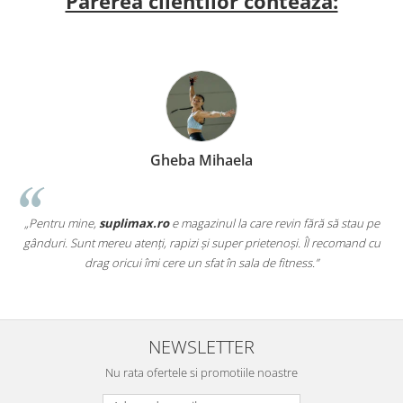
Parerea clientilor conteaza:
Gheba Mihaela
„Pentru mine,
suplimax.ro
e magazinul la care revin fără să stau pe
a
gânduri. Sunt mereu atenți, rapizi și super prietenoși. Îl recomand cu
,
drag oricui îmi cere un sfat în sala de fitness.”
NEWSLETTER
Nu rata ofertele si promotiile noastre