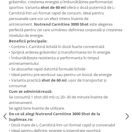
grăsimilor, creșterea energiei și îmbunătățirea performanței
sportive. Varianta
shot de 60 ml
oferă o doză puternică de L-
Carnitină într-un format rapid de consum, ideal pentru
persoanele care vor un efect intens înainte de
antrenament.
Nutrend Carnitine 3000 Shot
este alegerea
perfectă pentru cei care urmăresc definirea corporală și creșterea
nivelului de energie.
Beneficii principale:
• Conține L-Carnitină lichidă în doză foarte concentrată
• Sprijină arderea grăsimilor și transformarea lor în energie
• Îmbunătățește rezistența și performanța în timpul
antrenamentului
• Se absoarbe rapid datorită formulei lichide
• Ideal pentru pre-workout sau pentru un boost de energie
• Varianta practică
shot de 60 ml
, ușor de transportat și
consumat
Cum se administrează:
Se consumă 1 shot (60 ml) cu 20–30 de minute înainte de
antrenament.
Se agită bine înainte de utilizare.
De ce să alegi Nutrend Carnitine 3000 Shot de la
Suplimax.ro:
• Doză mare de L-Carnitină într-un format rapid și convenabil
• Ideal pentru definire, energie și intensitate sportivă