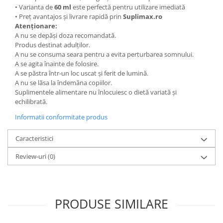
• Varianta de
60 ml
este perfectă pentru utilizare imediată
• Preț avantajos și livrare rapidă prin
Suplimax.ro
Atenționare:
A nu se depăși doza recomandată.
Produs destinat adulților.
A nu se consuma seara pentru a evita perturbarea somnului.
A se agita înainte de folosire.
A se păstra într-un loc uscat și ferit de lumină.
A nu se lăsa la îndemâna copiilor.
Suplimentele alimentare nu înlocuiesc o dietă variată și
echilibrată.
Informatii conformitate produs
Caracteristici
Review-uri
(0)
PRODUSE SIMILARE