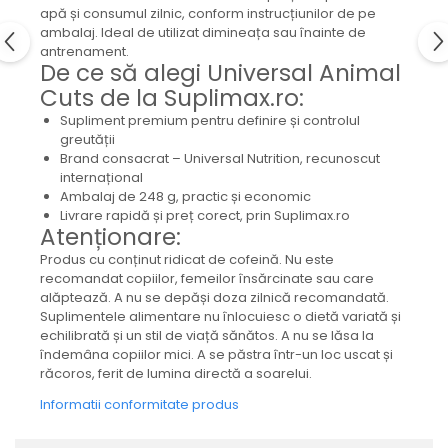
apă și consumul zilnic, conform instrucțiunilor de pe
ambalaj. Ideal de utilizat dimineața sau înainte de
antrenament.
De ce să alegi Universal Animal
Cuts de la Suplimax.ro:
Supliment premium pentru definire și controlul
greutății
Brand consacrat – Universal Nutrition, recunoscut
internațional
Ambalaj de 248 g, practic și economic
Livrare rapidă și preț corect, prin Suplimax.ro
Atenționare:
Produs cu conținut ridicat de cofeină. Nu este
recomandat copiilor, femeilor însărcinate sau care
alăptează. A nu se depăși doza zilnică recomandată.
Suplimentele alimentare nu înlocuiesc o dietă variată și
echilibrată și un stil de viață sănătos. A nu se lăsa la
îndemâna copiilor mici. A se păstra într-un loc uscat și
răcoros, ferit de lumina directă a soarelui.
Informatii conformitate produs