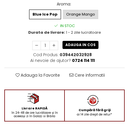
Aroma
:
Blue Ice Pop
Orange Mango
IN STOC
Durata de livrare:
1 - 2 zile lucratoare
ADAUGA IN COS
Cod Produs:
039442032928
Ai nevoie de ajutor?
0724 114 111
Adauga la Favorite
Cere informatii
Livrare RAPIDĂ
Cumpără fără griji
în 24-48 de ore lucrătoare și în
ai 14 zile drept de retur*
aceeași zi în Galați si Brăila