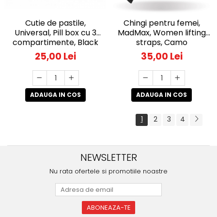
Cutie de pastile,
Chingi pentru femei,
Universal, Pill box cu 3
MadMax, Women lifting
compartimente, Black
straps, Camo
25,00 Lei
35,00 Lei
ADAUGA IN COS
ADAUGA IN COS
1
2
3
4
NEWSLETTER
Nu rata ofertele si promotiile noastre