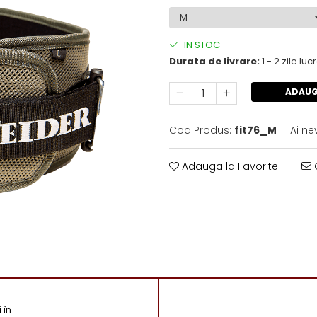
IN STOC
Durata de livrare:
1 - 2 zile lu
ADAUG
Cod Produs:
fit76_M
Ai ne
Adauga la Favorite
C
 în