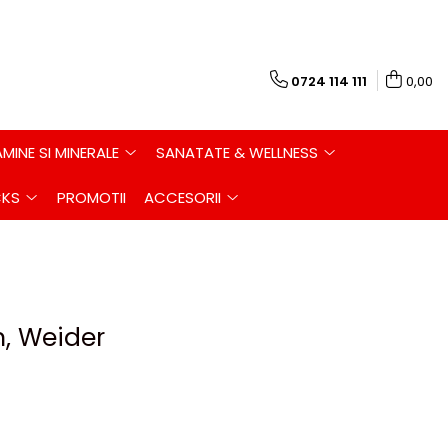
0724 114 111
0,00
AMINE SI MINERALE
SANATATE & WELLNESS
CKS
PROMOTII
ACCESORII
, Weider