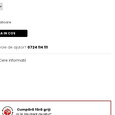
cratoare
A IN COS
voie de ajutor?
0724 114 111
ere informatii
Cumpără fără griji
ai 14 zile drept de retur*