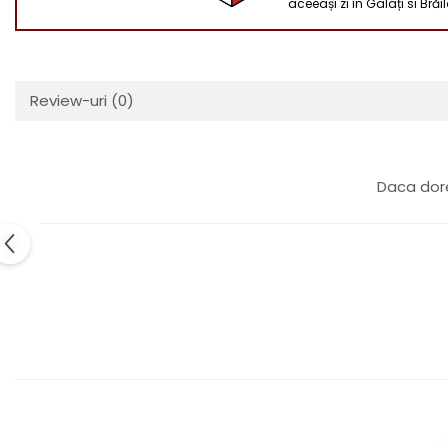
aceeași zi în Galați si Brăi
Review-uri
(0)
Daca dore