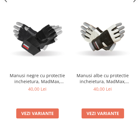
Manusi negre cu protectie
Manusi albe cu protectie
incheietura, MadMax,
incheietura, MadMax,
Professional workout
Professional workout
40,00 Lei
40,00 Lei
gloves, Black
gloves, Black/White
VEZI VARIANTE
VEZI VARIANTE