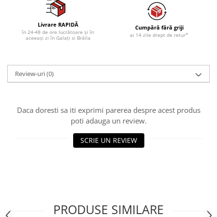
Livrare RAPIDĂ
Cumpără fără griji
în 24-48 de ore lucrătoare și în
ai 14 zile drept de retur*
aceeași zi în Galați si Brăila
Review-uri
(0)
Daca doresti sa iti exprimi parerea despre acest produs
poti adauga un review.
SCRIE UN REVIEW
PRODUSE SIMILARE