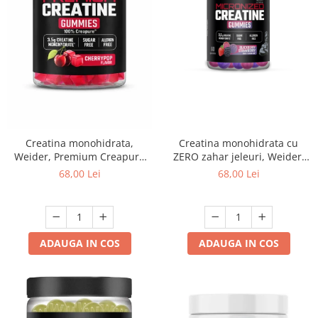
Creatina monohidrata,
Creatina monohidrata cu
Weider, Premium Creapure
ZERO zahar jeleuri, Weider,
Creatine Gummies, Cherry
Micronized 200 Mesh
68,00 Lei
68,00 Lei
Pop, 60 de jeleuri
Creatine Gummies, Blackberry
Strawberry, 60 de jeleuri
ADAUGA IN COS
ADAUGA IN COS