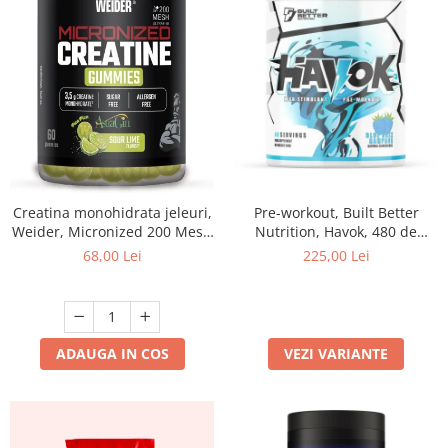
Creatina monohidrata jeleuri,
Pre-workout, Built Better
Weider, Micronized 200 Mesh
Nutrition, Havok, 480 de
Creatine Gummies, Sour Lime,
grame, pudra
68,00 Lei
225,00 Lei
60 de jeleuri
ADAUGA IN COS
VEZI VARIANTE