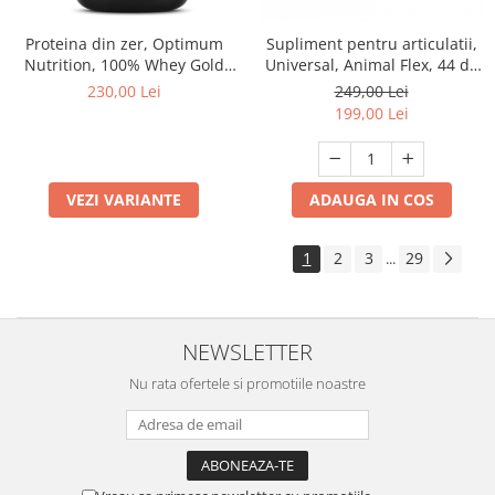
Proteina din zer, Optimum
Supliment pentru articulatii,
Nutrition, 100% Whey Gold
Universal, Animal Flex, 44 de
Standard Protein, 750 de
pachete
230,00 Lei
249,00 Lei
grame, pudra proteica
199,00 Lei
VEZI VARIANTE
ADAUGA IN COS
1
2
3
29
...
NEWSLETTER
Nu rata ofertele si promotiile noastre