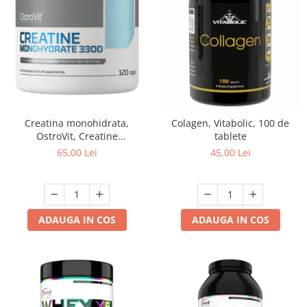
Creatina monohidrata,
Colagen, Vitabolic, 100 de
OstroVit, Creatine
tablete
monohydrate tabs 3300, 120
65,00 Lei
45,00 Lei
de tablete
ADAUGA IN COS
ADAUGA IN COS