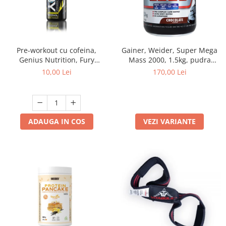
Pre-workout cu cofeina,
Gainer, Weider, Super Mega
Genius Nutrition, Fury
Mass 2000, 1.5kg, pudra
Extreme, Shot de 80ml
proteica
10,00 Lei
170,00 Lei
ADAUGA IN COS
VEZI VARIANTE