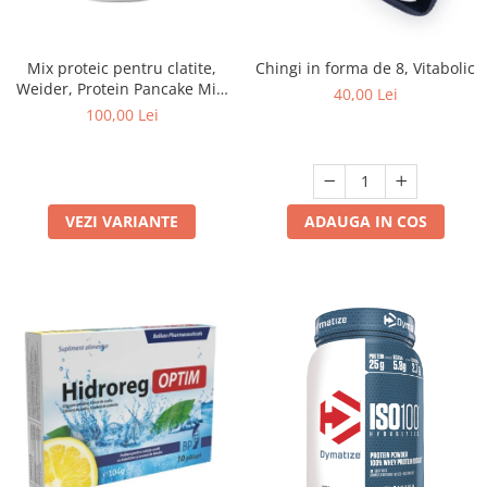
Mix proteic pentru clatite,
Chingi in forma de 8, Vitabolic
Weider, Protein Pancake Mix,
40,00 Lei
600 de grame, pudra
100,00 Lei
VEZI VARIANTE
ADAUGA IN COS