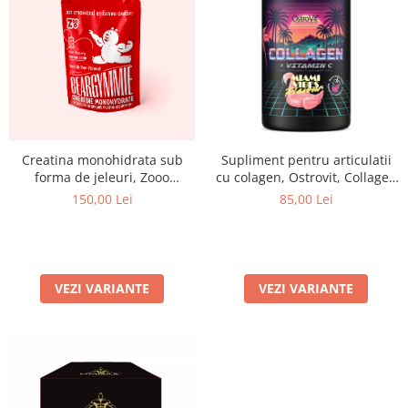
Creatina monohidrata sub
Supliment pentru articulatii
forma de jeleuri, Zooo
cu colagen, Ostrovit, Collagen
Nutrition, Creatine
+ Vitamina C, 400 de grame,
150,00 Lei
85,00 Lei
Beargymmies, 150 de jeleuri
pudra
VEZI VARIANTE
VEZI VARIANTE