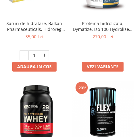
Saruri de hidratare, Balkan
Proteina hidrolizata,
Pharmaceuticals, Hidroreg
Dymatize, Iso 100 Hydrolized,
OPTIM, 10 plicuri
908 grame, pudra proteica
35,00 Lei
270,00 Lei
ADAUGA IN COS
VEZI VARIANTE
-20%