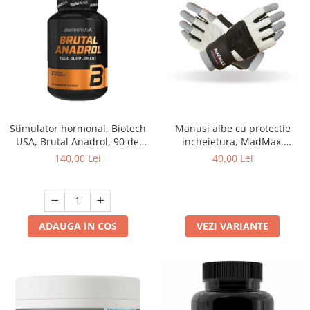
Stimulator hormonal, Biotech
Manusi albe cu protectie
USA, Brutal Anadrol, 90 de
incheietura, MadMax,
capsule
Professional workout gloves,
140,00 Lei
40,00 Lei
Black/White
ADAUGA IN COS
VEZI VARIANTE