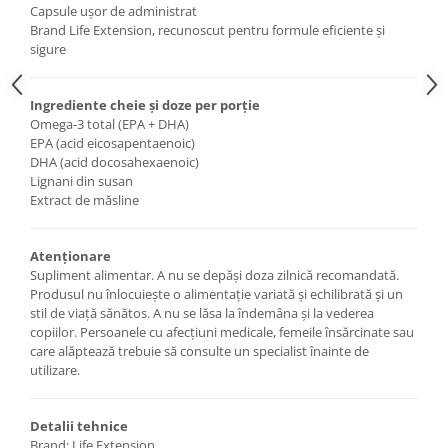
Capsule ușor de administrat
Brand Life Extension, recunoscut pentru formule eficiente și
sigure
Ingrediente cheie și doze per porție
Omega-3 total (EPA + DHA)
EPA (acid eicosapentaenoic)
DHA (acid docosahexaenoic)
Lignani din susan
Extract de măsline
Atenționare
Supliment alimentar. A nu se depăși doza zilnică recomandată.
Produsul nu înlocuiește o alimentație variată și echilibrată și un
stil de viață sănătos. A nu se lăsa la îndemâna și la vederea
copiilor. Persoanele cu afecțiuni medicale, femeile însărcinate sau
care alăptează trebuie să consulte un specialist înainte de
utilizare.
Detalii tehnice
Brand: Life Extension