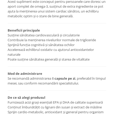
Acest supliment este conceput pentru persoanele care doresc un
aport complet de omega-3, susținut de extra ingrediente ce pot
ajuta la menținerea unui sistem cardiac sănătos, un echilibru
metabolic optim și o stare de bine generală.
Beneficii principale
Susține sănătatea cardiovasculară și circulatorie
Contribuie la menținerea nivelurilor normale de trigliceride
Sprijină funcția cognitivă și sănătatea ochilor
Accelerează echilibrul oxidativ cu ajutorul antioxidantelor
naturale
Poate susține sănătatea generală și starea de vitalitate
Mod de administrare
Se recomandă administrarea 8
capsule pe zi
, preferabil în timpul
mesei, sau conform recomandării specialistului.
De ce să alegi produsul
Furnizează acizi grași esențiali EPA și DHA de calitate superioară
Conținut îmbunătățit cu lignani din susan și extract de măsline
Sprijin cardio-metabolic, antioxidant și general pentru organism