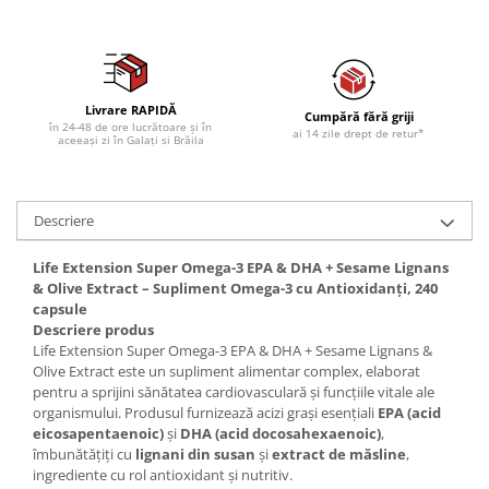
Livrare RAPIDĂ
Cumpără fără griji
în 24-48 de ore lucrătoare și în
ai 14 zile drept de retur*
aceeași zi în Galați si Brăila
Descriere
Life Extension Super Omega-3 EPA & DHA + Sesame Lignans
& Olive Extract – Supliment Omega-3 cu Antioxidanți, 240
capsule
Descriere produs
Life Extension Super Omega-3 EPA & DHA + Sesame Lignans &
Olive Extract este un supliment alimentar complex, elaborat
pentru a sprijini sănătatea cardiovasculară și funcțiile vitale ale
organismului. Produsul furnizează acizi grași esențiali
EPA (acid
eicosapentaenoic)
și
DHA (acid docosahexaenoic)
,
îmbunătățiți cu
lignani din susan
și
extract de măsline
,
ingrediente cu rol antioxidant și nutritiv.