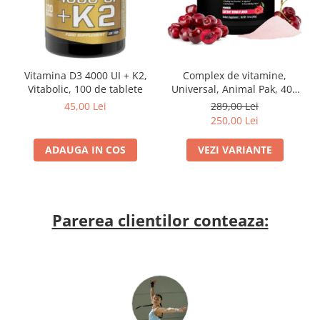
Vitamina D3 4000 UI + K2,
Complex de vitamine,
Vitabolic, 100 de tablete
Universal, Animal Pak, 400
grame, pudra
45,00 Lei
289,00 Lei
250,00 Lei
ADAUGA IN COS
VEZI VARIANTE
Parerea clientilor conteaza: