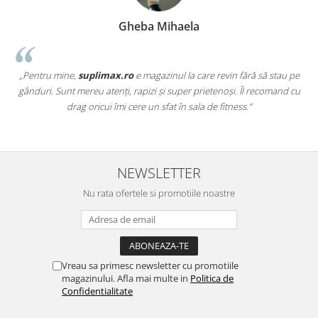
Gheba Mihaela
„Pentru mine,
suplimax.ro
e magazinul la care revin fără să stau pe
a
gânduri. Sunt mereu atenți, rapizi și super prietenoși. Îl recomand cu
,
drag oricui îmi cere un sfat în sala de fitness.”
NEWSLETTER
Nu rata ofertele si promotiile noastre
Vreau sa primesc newsletter cu promotiile
magazinului. Afla mai multe in
Politica de
Confidentialitate