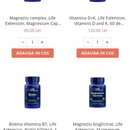
Magneziu complex, Life
Vitamina D+K, Life Extension,
Extension, Magnesium Caps
Vitamins D and K, 60 de
500mg, 100 de capsule
capsule
95,00 Lei
120,00 Lei
ADAUGA IN COS
ADAUGA IN COS
Biotina Vitamina B7, Life
Magneziu bisglicinat, Life
Extension, Biotin 600mcg, 100
Extension, Magnesium