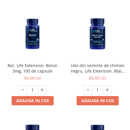
Bor, Life Extension, Boron
Ulei din seminte de chimen
3mg, 100 de capsule
negru, Life Extension, Black
Cumin Seed Oil, 60 de
60,00 Lei
85,00 Lei
capsule moi
ADAUGA IN COS
ADAUGA IN COS