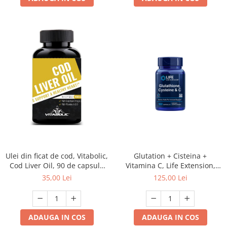
Glutation + Cisteina +
Ulei din ficat de cod, Vitabolic,
Vitamina C, Life Extension,
Cod Liver Oil, 90 de capsule
Glutathione, Cysteine & C, 100
moi
125,00 Lei
35,00 Lei
de capsule
ADAUGA IN COS
ADAUGA IN COS