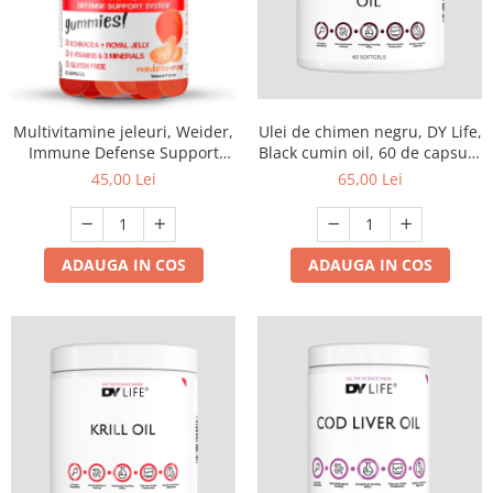
Multivitamine jeleuri, Weider,
Ulei de chimen negru, DY Life,
Immune Defense Support
Black cumin oil, 60 de capsule
System gummies, 60 de
moi
45,00 Lei
65,00 Lei
jeleuri
ADAUGA IN COS
ADAUGA IN COS