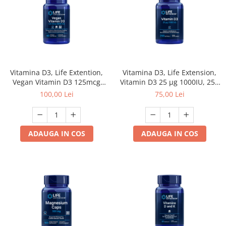
Vitamina D3, Life Extention,
Vitamina D3, Life Extension,
Vegan Vitamin D3 125mcg
Vitamin D3 25 μg 1000IU, 250
5000IU, 60 de capsule
de capsule moi
100,00 Lei
75,00 Lei
ADAUGA IN COS
ADAUGA IN COS