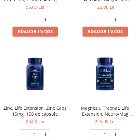
de capsule
Glycinate, 90 de capsule
55,00 Lei
125,00 Lei
ADAUGA IN COS
ADAUGA IN COS
Zinc, Life Extension, Zinc Caps
Magneziu Treonat, Life
15mg, 150 de capsule
Extension, Neuro-Mag
Magnesium L-Threonate, 90
80,00 Lei
225,00 Lei
de capsule