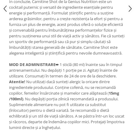
În concluzie, Carnitine Shot de la Genius Nutrition este un
cocktail puternic și versatil de ingrediente esențiale pentru
energie și performanță. Formulat științific pentru a susține
arderea grăsimilor, pentru a crește rezistența la efort și pentru a
furniza un plus de energie, acest produs oferă o soluție eficientă
și convenabilă pentru îmbunătățirea performanțelor fizice și
pentru susținerea unui stil de viață activ și sănătos. Fie că sunteți
un sportiv de performanță sau că pur și simplu căutați să
îmbunătățiți starea generală de sănătate, Carnitine Shot este
alegerea inteligentă și științifică pentru nevoile dumneavoastră.
MOD DE ADMINISTRARE
➠
1 sticlă (80 ml) înainte sau în timpul
antrenamentului. Nu depășiți 1 porție pe zi. Agitați înainte de
utilizare. Consumați în termen de 24 de ore de la deschidere.
Atentie!
Nu utilizați dacă sunteți alergic la oricare dintre
ingredientele produsului. Conține cofeină, nu se recomandă
copiilor, femeilor însărcinate și mamelor care alăptează (
15mg
/100ml)
. Nu depășiți porția zilnică recomandată a produsului.
Suplimentele alimentare nu pot fi utilizate ca substitut
(înlocuitor) pentru o dietă variată. Se recomandă o dietă
echilibrată și un stil de viață sănătos. A se păstra într-un loc uscat
și răcoros, departe de îndemâna copiilor mici. Protejați împotriva
luminii directe și a înghețului.