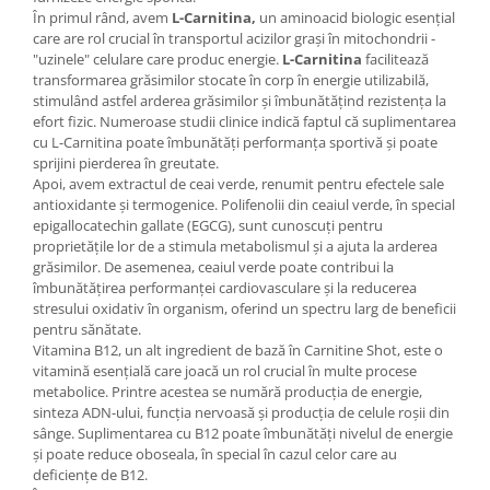
În primul rând, avem
L-Carnitina,
un aminoacid biologic esențial
care are rol crucial în transportul acizilor grași în mitochondrii -
"uzinele" celulare care produc energie.
L-Carnitina
facilitează
transformarea grăsimilor stocate în corp în energie utilizabilă,
stimulând astfel arderea grăsimilor și îmbunătățind rezistența la
efort fizic. Numeroase studii clinice indică faptul că suplimentarea
cu L-Carnitina poate îmbunătăți performanța sportivă și poate
sprijini pierderea în greutate.
Apoi, avem extractul de ceai verde, renumit pentru efectele sale
antioxidante și termogenice. Polifenolii din ceaiul verde, în special
epigallocatechin gallate (EGCG), sunt cunoscuți pentru
proprietățile lor de a stimula metabolismul și a ajuta la arderea
grăsimilor. De asemenea, ceaiul verde poate contribui la
îmbunătățirea performanței cardiovasculare și la reducerea
stresului oxidativ în organism, oferind un spectru larg de beneficii
pentru sănătate.
Vitamina B12, un alt ingredient de bază în Carnitine Shot, este o
vitamină esențială care joacă un rol crucial în multe procese
metabolice. Printre acestea se numără producția de energie,
sinteza ADN-ului, funcția nervoasă și producția de celule roșii din
sânge. Suplimentarea cu B12 poate îmbunătăți nivelul de energie
și poate reduce oboseala, în special în cazul celor care au
deficiențe de B12.