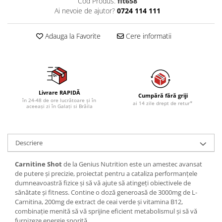
Cod Produs:
fit658
Ai nevoie de ajutor?
0724 114 111
Adauga la Favorite
Cere informatii
Livrare RAPIDĂ
Cumpără fără griji
în 24-48 de ore lucrătoare și în
ai 14 zile drept de retur*
aceeași zi în Galați si Brăila
Descriere
Carnitine Shot
de la Genius Nutrition este un amestec avansat
de putere și precizie, proiectat pentru a cataliza performanțele
dumneavoastră fizice și să vă ajute să atingeți obiectivele de
sănătate și fitness. Contine o doză generoasă de 3000mg de L-
Carnitina, 200mg de extract de ceai verde și vitamina B12,
combinație menită să vă sprijine eficient metabolismul și să vă
furnizeze energie sporită.