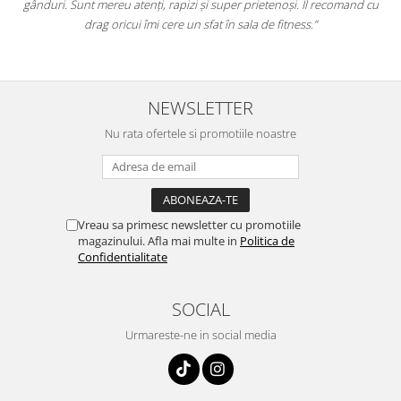
a
gânduri. Sunt mereu atenți, rapizi și super prietenoși. Îl recomand cu
,
drag oricui îmi cere un sfat în sala de fitness.”
NEWSLETTER
Nu rata ofertele si promotiile noastre
Vreau sa primesc newsletter cu promotiile
magazinului. Afla mai multe in
Politica de
Confidentialitate
SOCIAL
Urmareste-ne in social media