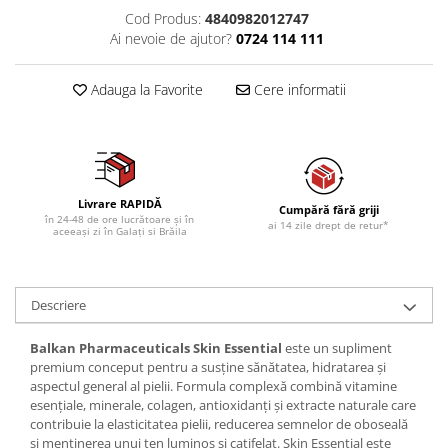
Cod Produs:
4840982012747
Ai nevoie de ajutor?
0724 114 111
Adauga la Favorite
Cere informatii
Livrare RAPIDĂ
Cumpără fără griji
în 24-48 de ore lucrătoare și în
ai 14 zile drept de retur*
aceeași zi în Galați si Brăila
Descriere
Balkan Pharmaceuticals Skin Essential
este un supliment
premium conceput pentru a susține sănătatea, hidratarea și
aspectul general al pielii. Formula complexă combină vitamine
esențiale, minerale, colagen, antioxidanți și extracte naturale care
contribuie la elasticitatea pielii, reducerea semnelor de oboseală
și menținerea unui ten luminos și catifelat. Skin Essential este