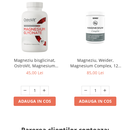
Magneziu bisglicinat,
Magneziu, Weider,
OstroVit, Magnesium
Magnesium Complex, 120
Glycinate, 90 de capsule
de capsule
45,00 Lei
85,00 Lei
ADAUGA IN COS
ADAUGA IN COS
Parerea clientilor conteaza: