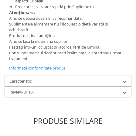
aspectului pielii
Preț corect și livrare rapidă prin Suplimax.ro
Atenționare:
A nu se depăși doza zilnică recomandată.
Suplimentele alimentare nu înlocuiesc o dietă variată și
echilibrată.
Produs destinat adulților.
A nu se lăsa la îndemâna copiilor.
Păstrați într-un loc uscat și răcoros, ferit de lumină.
Consultați medicul dacă sunteți însărcinată, alăptați sau urmați
tratament.
Informatii conformitate produs
Caracteristici
Review-uri
(0)
PRODUSE SIMILARE