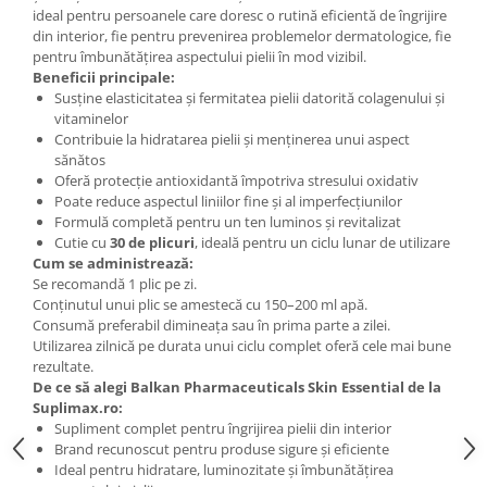
ideal pentru persoanele care doresc o rutină eficientă de îngrijire
din interior, fie pentru prevenirea problemelor dermatologice, fie
pentru îmbunătățirea aspectului pielii în mod vizibil.
Beneficii principale:
Susține elasticitatea și fermitatea pielii datorită colagenului și
vitaminelor
Contribuie la hidratarea pielii și menținerea unui aspect
sănătos
Oferă protecție antioxidantă împotriva stresului oxidativ
Poate reduce aspectul liniilor fine și al imperfecțiunilor
Formulă completă pentru un ten luminos și revitalizat
Cutie cu
30 de plicuri
, ideală pentru un ciclu lunar de utilizare
Cum se administrează:
Se recomandă 1 plic pe zi.
Conținutul unui plic se amestecă cu 150–200 ml apă.
Consumă preferabil dimineața sau în prima parte a zilei.
Utilizarea zilnică pe durata unui ciclu complet oferă cele mai bune
rezultate.
De ce să alegi Balkan Pharmaceuticals Skin Essential de la
Suplimax.ro:
Supliment complet pentru îngrijirea pielii din interior
Brand recunoscut pentru produse sigure și eficiente
Ideal pentru hidratare, luminozitate și îmbunătățirea