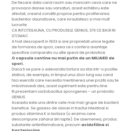
De fiecare data cand racim sau mancam ceva care ne
provoaca diaree sau varsaturi, acest echilibru este
afectat, creand conditii propice pentru proliferarea
bacteriilor daunatoare, care inrautatesc si mai mult
lucrurile.
CA INTOTDEAUNA, CU PRODUSELE GENIUS, STII CE BAGI IN
STOMAC
A fost descoperit in 1933 si are proprietati unice legate
de formarea de spori, ceea ce ii confera avantaje
specifice comparativ cu alte specii de probiotice.
O capsula contine nu mai putin de un MILIARD de
spori.
Daca ti se pare o adevarata tortura sa stai intr-o pozitie
statica, de exemplu, in timpul unui zbor lung sau cand
faci exercitii care necesita mentinerea unei pozitii sau te
imbolnavesti des, acest supliment este pentru tine.
Iti prezentam Lactobacillus sporogenes – un probiotic
GENIUS.
Aceasta este una dintre cele mai mari grupe de bacterii
benefice. Se gasesc de obicei in tractul intestinal si
produc vitamina K si lactaza (o enzima care
descompune zaharul din lapte). De asemenea, produc
substante antiinflamatoare, precum
acidofilina si
bacteriocina
.