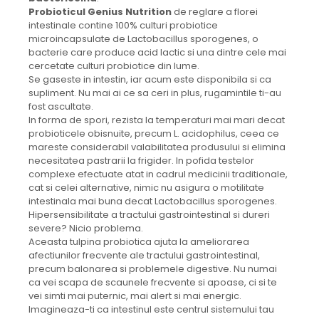
Probioticul Genius Nutrition
de reglare a florei
intestinale contine 100% culturi probiotice
microincapsulate de Lactobacillus sporogenes, o
bacterie care produce acid lactic si una dintre cele mai
cercetate culturi probiotice din lume.
Se gaseste in intestin, iar acum este disponibila si ca
supliment. Nu mai ai ce sa ceri in plus, rugamintile ti-au
fost ascultate.
In forma de spori, rezista la temperaturi mai mari decat
probioticele obisnuite, precum L. acidophilus, ceea ce
mareste considerabil valabilitatea produsului si elimina
necesitatea pastrarii la frigider.
In pofida testelor
complexe efectuate atat in cadrul medicinii traditionale,
cat si celei alternative, nimic nu asigura o motilitate
intestinala mai buna decat Lactobacillus sporogenes.
Hipersensibilitate a tractului gastrointestinal si dureri
severe? Nicio problema.
Aceasta tulpina probiotica ajuta la ameliorarea
afectiunilor frecvente ale tractului gastrointestinal,
precum balonarea si problemele digestive.
Nu numai
ca vei scapa de scaunele frecvente si apoase, ci si te
vei simti mai puternic, mai alert si mai energic.
Imagineaza-ti ca intestinul este centrul sistemului tau