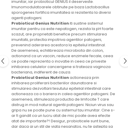
imunitar, iar probioticul GENIUS il deserveste.
Imunomodulatoarele obtinute pe baza Lactobacillus
sporogenes fortifica imunitatea si rezistenta la diversi
agenti patogeni.
Probioticul Genius Nutrition
iti sustine sistemul
imunitar pentru ca este nepatogen, rezista la pH foarte
scazut, are proprietati benefice precum stimularea
imunitatii, protectia impotriva agentilor patogeni,
prevenind aderarea acestora la epiteliul intestinal.
De asemenea, echilibreaza microbiota din colon,
actionand ca un vaccin, reduce enzimele fecale, ceea
ce poate reprezenta o inovatie in ceea ce priveste
inhibarea celulelor cancerigene si trateaza vaginoza
bacteriana, indiferent de cauza.
Probioticul Genius Nutrition
actioneaza prin
inhibarea proliferarii bacteriilor daunatoare si
stimularea dezvoltarii tesutului epitelial intestinal care
actioneaza ca o bariera in calea agentilor patogeni.
De
asemenea, stimuleaza productia de limfocite T care
distrug in mod natural agentii patogeni. Niciun virus sau
gripa nu se poate pune cu sistemul tau imunitar. Cine s-
ar fi gandit ca un lucru atat de mic poate avea efecte
atat de importante?! Desigur, probioticele sunt bune,
dar daca ai un stil de viata nesanatos, nu te astepta sa