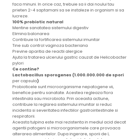
faca minuni. In orice caz, trebuie sa ii dai noului tau
prieten 2-4 saptamani sa se instaleze in organism si sa
lucreze.
100% probiotic natural
Mentine sanatatea sistemului digestiv
Elimina balonarea
Contribuie la fortificarea sistemului imunitar
Tine sub control vaginoza bacteriana
Previne aparitia de reactii alergice
Ajuta la tratarea ulcerului gastric cauzat de Helicobacter
pylori
Ce contine?
Lactobacillus sporogenes (1.000.000.000 de spori
per capsula
)
Probioticele sunt microorganisme nepatogene vii,
benefice pentru sanatate. Acestea regleaza flora
intestinala sau microbiota. Prin aceasta actiune,
contribuie la reglarea sistemului imunitar si reduc
incidenta si severitatea infectiilor gastrointestinale si
respiratorii.
Aceasta tulpina este mai rezistenta in mediul acid decat
agentii patogeni si microorganismele care provoaca
alterarea alimentelor.
Dupa ingerare, sporii de L.