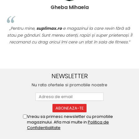
nuț
Gheba Mihael
aster trainer, recomand
„Pentru mine,
suplimax.ro
e magazinul
promptitudine și produsele
stau pe gânduri. Sunt mereu atenți, rapiz
trebuie. Comand constant
recomand cu drag oricui îmi cere un sf
 iar experiența a fost mereu
ă.”
NEWSLETTER
Nu rata ofertele si promotiile noastre
Vreau sa primesc newsletter cu promotiile
magazinului. Afla mai multe in
Politica de
Confidentialitate