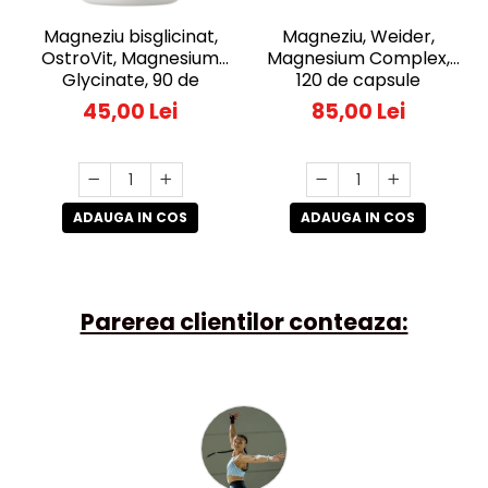
Magneziu bisglicinat,
Magneziu, Weider,
OstroVit, Magnesium
Magnesium Complex,
Glycinate, 90 de
120 de capsule
capsule
45,00 Lei
85,00 Lei
ADAUGA IN COS
ADAUGA IN COS
Parerea clientilor conteaza: