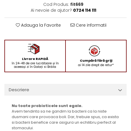
Cod Produs:
fit669
Ai nevoie de ajutor?
0724 114 111
Adauga la Favorite
Cere informatii
Livrare RAPIDĂ
Cumpără fără griji
în 24-48 de ore lucrătoare și în
ai 14 zile drept de retur*
aceeași zi în Galați si Brăila
Descriere
Nu toate probioticele sunt egale.
Avem tendinta sa ne gandim la bacterii ca la niste
dusmani care provoaca boli. Dar, trebuie spus, ca exista
si bacterii benefice care asigura un echilibru perfect al
stomacului.