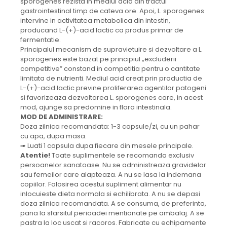
sporogenes rezista in mediul acid din tractul
gastrointestinal timp de cateva ore. Apoi, L. sporogenes
intervine in activitatea metabolica din intestin,
producand L-(+)-acid lactic ca produs primar de
fermentatie.
Principalul mecanism de supravietuire si dezvoltare a L.
sporogenes este bazat pe principiul „excluderii
competitive” constand in competitia pentru o cantitate
limitata de nutrienti.
Mediul acid creat prin productia de
L-(+)-acid lactic previne proliferarea agentilor patogeni
si favorizeaza dezvoltarea L. sporogenes care, in acest
mod, ajunge sa predomine in flora intestinala.
MOD DE ADMINISTRARE:
Doza zilnica recomandata: 1-3 capsule/zi, cu un pahar
cu apa, dupa masa.
➠
Luati 1 capsula dupa fiecare din mesele principale.
Atentie!
Toate suplimentele se recomanda exclusiv
persoanelor sanatoase. Nu se administreaza gravidelor
sau femeilor care alapteaza. A nu se lasa la indemana
copiilor. Folosirea acestui supliment alimentar nu
inlocuieste dieta normala si echilibrata. A nu se depasi
doza zilnica recomandata. A se consuma, de preferinta,
pana la sfarsitul perioadei mentionate pe ambalaj. A se
pastra la loc uscat si racoros.
Fabricate cu echipamente