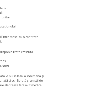
dativ
ului
imunitar
lutationului
il între mese, cu o cantitate
t.
odisponibilitate crescută
ntens
 sigure
tă. A nu se lăsa la îndemâna și
iată și echilibrată și un stil de
re alăptează fără aviz medical.