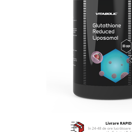
Livrare RAPI
în 24-48 de ore lucrătoare 