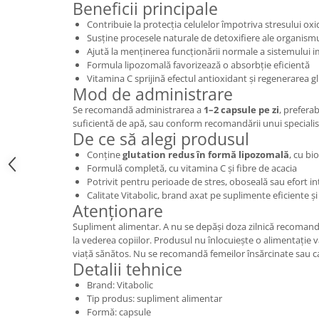
Beneficii principale
Contribuie la protecția celulelor împotriva stresului oxi
Susține procesele naturale de detoxifiere ale organism
Ajută la menținerea funcționării normale a sistemului 
Formula lipozomală favorizează o absorbție eficientă
Vitamina C sprijină efectul antioxidant și regenerarea g
Mod de administrare
Se recomandă administrarea a
1–2 capsule pe zi
, preferab
suficientă de apă, sau conform recomandării unui specialis
De ce să alegi produsul
Conține
glutation redus în formă lipozomală
, cu bi
Formulă completă, cu vitamina C și fibre de acacia
Potrivit pentru perioade de stres, oboseală sau efort i
Calitate Vitabolic, brand axat pe suplimente eficiente și
Atenționare
Supliment alimentar. A nu se depăși doza zilnică recomanda
la vederea copiilor. Produsul nu înlocuiește o alimentație var
viață sănătos. Nu se recomandă femeilor însărcinate sau ca
Detalii tehnice
Brand: Vitabolic
Tip produs: supliment alimentar
Formă: capsule