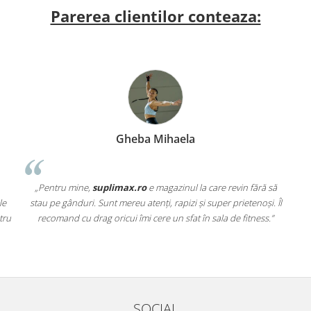
Parerea clientilor conteaza:
Gheba Mihaela
„Pentru mine,
suplimax.ro
e magazinul la care revin fără să
le
stau pe gânduri. Sunt mereu atenți, rapizi și super prietenoși. Îl
tru
recomand cu drag oricui îmi cere un sfat în sala de fitness.”
SOCIAL