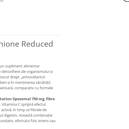
ila
athione Reduced
 un supliment alimentar
detoxifiere ale organismului și
unoscut drept „antioxidantul
iberi și în menținerea sănătății
perioară, comparativ cu formele
utation lipozomal 750 mg
,
fibre
. Vitamina C sprijină efectul
activă, în timp ce fibrele de
rul digestiv. Această combinație
idativ, efortului fizic intens sau