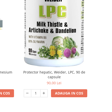
gnesium
Protector hepatic, Weider, LPC, 90 de
Spirulina
capsule
90,00 Lei
N COS
ADAUGA IN COS