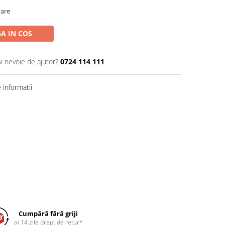
oare
A IN COS
Ai nevoie de ajutor?
0724 114 111
informatii
Cumpără fără griji
ai 14 zile drept de retur*