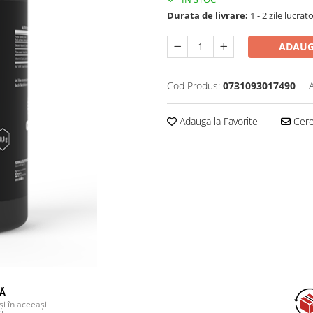
Durata de livrare:
1 - 2 zile lucrat
ADAUG
Cod Produs:
0731093017490
Adauga la Favorite
Cere 
DĂ
și în aceeași