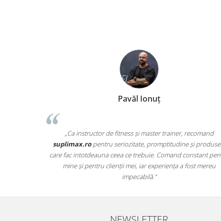
Pavăl Ionuț
„Ca instructor de fitness și master trainer, recomand
suplimax.ro
pentru seriozitate, promptitudine și produse
care fac intotdeauna ceea ce trebuie. Comand constant pen
mine și pentru clienții mei, iar experiența a fost mereu
impecabilă.”
NEWSLETTER