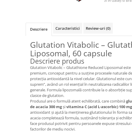
zi în Galați si Bră
Caracteristici
Review-uri
(0)
Descriere
Glutation Vitabolic – Glut
Liposomal, 60 capsule
Descriere produs
Glutation Vitabolic – Glutathione Reduced Liposomal este
premium, conceput pentru a susține procesele naturale de 
protecția antioxidantă la nivel celular. Glutationul este c
suprem”, având un rol esențial în neutralizarea radicalilor l
generale. Formula lipozomală contribuie la o absorbție su
clasice de glutation.
Produsul are o formulă atent echilibrată, care combină
gl
de acacia 300 mg
și
vitamina C (acid L-ascorbic) 100 mg
antioxidant și ajută la menținerea glutationului în forma sa 
acacia completează formula, susținând toleranța și echilib
face produsul potrivit pentru persoanele expuse stresului ox
factorilor de mediu nocivi.