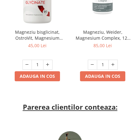
Magneziu bisglicinat,
Magneziu, Weider,
OstroVit, Magnesium
Magnesium Complex, 120
Glycinate, 90 de capsule
de capsule
45,00 Lei
85,00 Lei
ADAUGA IN COS
ADAUGA IN COS
Parerea clientilor conteaza: