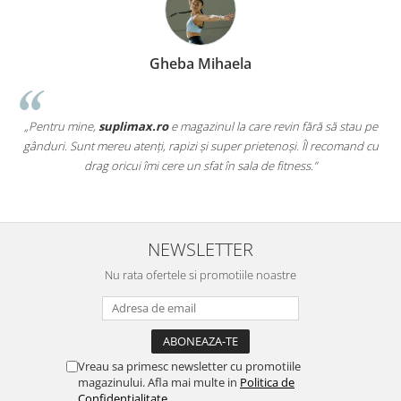
Gheba Mihaela
„Pentru mine,
suplimax.ro
e magazinul la care revin fără să stau pe
a
gânduri. Sunt mereu atenți, rapizi și super prietenoși. Îl recomand cu
,
drag oricui îmi cere un sfat în sala de fitness.”
NEWSLETTER
Nu rata ofertele si promotiile noastre
Vreau sa primesc newsletter cu promotiile
magazinului. Afla mai multe in
Politica de
Confidentialitate