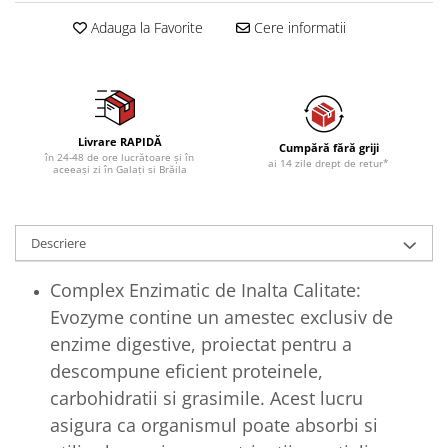
Adauga la Favorite
Cere informatii
Livrare RAPIDĂ
Cumpără fără griji
în 24-48 de ore lucrătoare și în
ai 14 zile drept de retur*
aceeași zi în Galați si Brăila
Descriere
Complex Enzimatic de Inalta Calitate:
Evozyme contine un amestec exclusiv de
enzime digestive, proiectat pentru a
descompune eficient proteinele,
carbohidratii si grasimile. Acest lucru
asigura ca organismul poate absorbi si