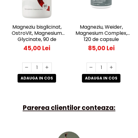
Magneziu bisglicinat,
Magneziu, Weider,
OstroVit, Magnesium
Magnesium Complex,
Glycinate, 90 de
120 de capsule
capsule
45,00 Lei
85,00 Lei
ADAUGA IN COS
ADAUGA IN COS
Parerea clientilor conteaza: