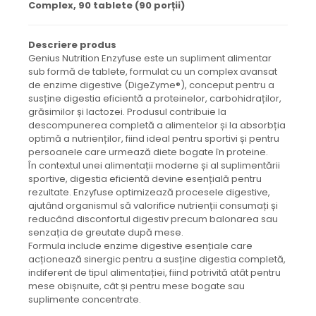
Complex, 90 tablete (90 porții)
Descriere produs
Genius Nutrition Enzyfuse este un supliment alimentar
sub formă de tablete, formulat cu un complex avansat
de enzime digestive (DigeZyme®), conceput pentru a
susține digestia eficientă a proteinelor, carbohidraților,
grăsimilor și lactozei. Produsul contribuie la
descompunerea completă a alimentelor și la absorbția
optimă a nutrienților, fiind ideal pentru sportivi și pentru
persoanele care urmează diete bogate în proteine.
În contextul unei alimentații moderne și al suplimentării
sportive, digestia eficientă devine esențială pentru
rezultate. Enzyfuse optimizează procesele digestive,
ajutând organismul să valorifice nutrienții consumați și
reducând disconfortul digestiv precum balonarea sau
senzația de greutate după mese.
Formula include enzime digestive esențiale care
acționează sinergic pentru a susține digestia completă,
indiferent de tipul alimentației, fiind potrivită atât pentru
mese obișnuite, cât și pentru mese bogate sau
suplimente concentrate.