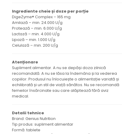
Ingrediente cheie și doze per porție
DigeZyme® Complex – 165 mg
Amilază – min. 24.000 U/g
Protează – min. 6.000 U/g
Lactază – min. 4.000 U/g
Lipază – min. 1.000 U/g
Celulază – min. 200 U/g
Atenționare
Supliment alimentar. A nu se depăși doza zilnică
recomandată. A nu se lăsa la îndemâna și la vederea
copiilor. Produsul nu înlocuiește o alimentație variată și
echilibrată și un stil de viață sănătos. Nu se recomandă
femeilor însărcinate sau care alăptează fără aviz
medical.
Detalii tehnice
Brand: Genius Nutrition
Tip produs: supliment alimentar
Formă: tablete