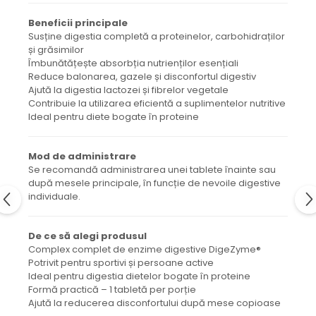
Beneficii principale
Susține digestia completă a proteinelor, carbohidraților
și grăsimilor
Îmbunătățește absorbția nutrienților esențiali
Reduce balonarea, gazele și disconfortul digestiv
Ajută la digestia lactozei și fibrelor vegetale
Contribuie la utilizarea eficientă a suplimentelor nutritive
Ideal pentru diete bogate în proteine
Mod de administrare
Se recomandă administrarea unei tablete înainte sau
după mesele principale, în funcție de nevoile digestive
individuale.
De ce să alegi produsul
Complex complet de enzime digestive DigeZyme®
Potrivit pentru sportivi și persoane active
Ideal pentru digestia dietelor bogate în proteine
Formă practică – 1 tabletă per porție
Ajută la reducerea disconfortului după mese copioase