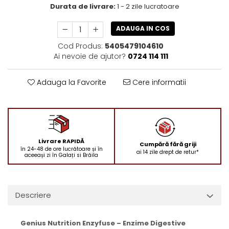
Durata de livrare:
1 - 2 zile lucratoare
ADAUGA IN COS
Cod Produs:
5405479104610
Ai nevoie de ajutor?
0724 114 111
Adauga la Favorite
Cere informatii
Livrare RAPIDĂ
Cumpără fără griji
în 24-48 de ore lucrătoare și în
ai 14 zile drept de retur*
aceeași zi în Galați si Brăila
Descriere
Genius Nutrition Enzyfuse – Enzime Digestive