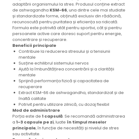
adaptării organismului la stres. Produsul conține extract
de ashwagandha
KSM-66
, una dintre cele mai studiate
și standardizate forme, obținută exclusiv din rădăcină,
recunoscută pentru puritatea și eficiența sa ridicată.
Formula este potrivită atât pentru sportivi, cât și pentru
persoanele active care doresc suport pentru energie,
concentrare și recuperare.
Beneficii principale
Contribuie la reducerea stresului și a tensiunii
mentale
Susține echilibrul sistemului nervos
Ajută la îmbunătățirea concentrării și a clarității
mentale
Sprijină performanța fizică și capacitatea de
recuperare
Extract KSM-66 de ashwagandha, standardizat și de
înaltă calitate
Potrivit pentru utilizare zilnică, cu dozaj flexibil
Mod de administrare
Porția este de
1 capsulă
. Se recomandă administrarea
a
1–3 capsule pe zi
, luate
în timpul meselor
principale
, în funcție de necesități și nivelul de stres
sau activitate.