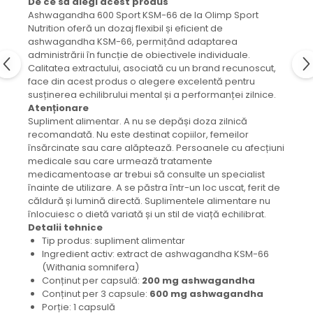
De ce să alegi acest produs
Ashwagandha 600 Sport KSM-66 de la Olimp Sport
Nutrition oferă un dozaj flexibil și eficient de
ashwagandha KSM-66, permițând adaptarea
administrării în funcție de obiectivele individuale.
Calitatea extractului, asociată cu un brand recunoscut,
face din acest produs o alegere excelentă pentru
susținerea echilibrului mental și a performanței zilnice.
Atenționare
Supliment alimentar. A nu se depăși doza zilnică
recomandată. Nu este destinat copiilor, femeilor
însărcinate sau care alăptează. Persoanele cu afecțiuni
medicale sau care urmează tratamente
medicamentoase ar trebui să consulte un specialist
înainte de utilizare. A se păstra într-un loc uscat, ferit de
căldură și lumină directă. Suplimentele alimentare nu
înlocuiesc o dietă variată și un stil de viață echilibrat.
Detalii tehnice
Tip produs: supliment alimentar
Ingredient activ: extract de ashwagandha KSM-66
(Withania somnifera)
Conținut per capsulă:
200 mg ashwagandha
Conținut per 3 capsule:
600 mg ashwagandha
Porție: 1 capsulă