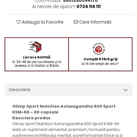
Cod Produs:
5901330094170
Ai nevoie de ajutor?
0724 114 111
Adauga la Favorite
Cere informatii
Livrare RAPIDĂ
Cumpără fără griji
în 24-48 de ore lucrătoare și în
ai 14 zile drept de retur*
aceeași zi în Galați si Brăila
Descriere
Olimp Sport Nutrition Ashwagandha 600 Sport
KSM-66 – 60 capsule
Descriere produs
Olimp Sport Nutrition Ashwagandha 600 Sport KSM-66
este un supliment alimentar premium, formulat pentru
susținerea echilibrului mental, a performanței fizice și a