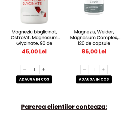
Magneziu bisglicinat,
Magneziu, Weider,
OstroVit, Magnesium
Magnesium Complex,
Glycinate, 90 de
120 de capsule
capsule
45,00 Lei
85,00 Lei
ADAUGA IN COS
ADAUGA IN COS
Parerea clientilor conteaza: