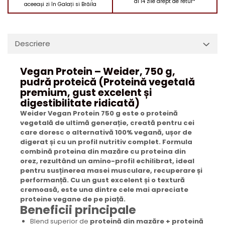
ai 14 zile drept de retur*
aceeași zi în Galați si Brăila
Descriere
Vegan Protein – Weider, 750 g,
pudră proteică (Proteină vegetală
premium, gust excelent și
digestibilitate ridicată)
Weider Vegan Protein 750 g este o proteină
vegetală de ultimă generație, creată pentru cei
care doresc o alternativă 100% vegană, ușor de
digerat și cu un profil nutritiv complet. Formula
combină proteina din mazăre cu proteina din
orez, rezultând un amino-profil echilibrat, ideal
pentru susținerea masei musculare, recuperare și
performanță. Cu un gust excelent și o textură
cremoasă, este una dintre cele mai apreciate
proteine vegane de pe piață.
Beneficii principale
Blend superior de
proteină din mazăre + proteină