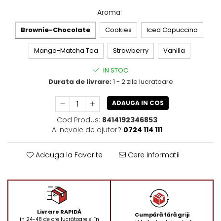
Aroma
:
Brownie-Chocolate
Cookies
Iced Capuccino
Mango-Matcha Tea
Strawberry
Vanilla
IN STOC
Durata de livrare:
1 - 2 zile lucratoare
ADAUGA IN COS
Cod Produs:
8414192346853
Ai nevoie de ajutor?
0724 114 111
Adauga la Favorite
Cere informatii
Livrare RAPIDĂ
Cumpără fără griji
în 24-48 de ore lucrătoare și în