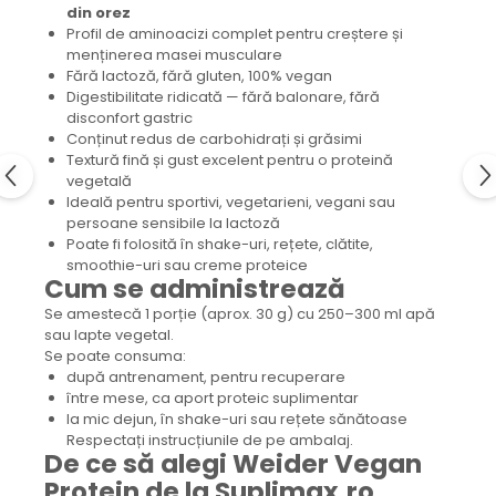
din orez
Profil de aminoacizi complet pentru creștere și
menținerea masei musculare
Fără lactoză, fără gluten, 100% vegan
Digestibilitate ridicată — fără balonare, fără
disconfort gastric
Conținut redus de carbohidrați și grăsimi
Textură fină și gust excelent pentru o proteină
vegetală
Ideală pentru sportivi, vegetarieni, vegani sau
persoane sensibile la lactoză
Poate fi folosită în shake-uri, rețete, clătite,
smoothie-uri sau creme proteice
Cum se administrează
Se amestecă 1 porție (aprox. 30 g) cu 250–300 ml apă
sau lapte vegetal.
Se poate consuma:
după antrenament, pentru recuperare
între mese, ca aport proteic suplimentar
la mic dejun, în shake-uri sau rețete sănătoase
Respectați instrucțiunile de pe ambalaj.
De ce să alegi Weider Vegan
Protein de la Suplimax.ro