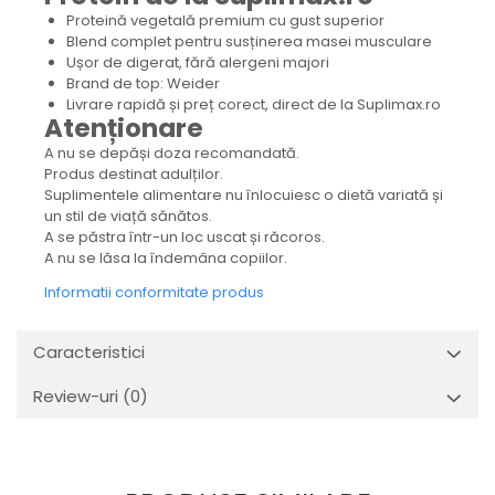
Proteină vegetală premium cu gust superior
Blend complet pentru susținerea masei musculare
Ușor de digerat, fără alergeni majori
Brand de top: Weider
Livrare rapidă și preț corect, direct de la Suplimax.ro
Atenționare
A nu se depăși doza recomandată.
Produs destinat adulților.
Suplimentele alimentare nu înlocuiesc o dietă variată și
un stil de viață sănătos.
A se păstra într-un loc uscat și răcoros.
A nu se lăsa la îndemâna copiilor.
Informatii conformitate produs
Caracteristici
Review-uri
(0)