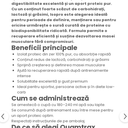
digestibilitate excelentă și un aport proteic pur.
Cu un conținut foarte scăzut de carbohidrați,
lactoză și grăsimi, Isopro este alegerea ideală
pentru perioade de definire, menținere sau pentru
oricine urmărește o sursă curată de proteine cu
biodisponibilitate ridicată. Formula permite o
recuperare eficientă și susține dezvoltarea masei
musculare fără compromisuri.
Beneficii principale
Izolat proteic din zer 100% pur, cu absorbție rapidă
Conținut redus de lactoză, carbohidrați și grăsimi
Sprijină creșterea și definirea masei musculare
Ajută la recuperarea rapidă după antrenamente
intense
Solubilitate excelentă și gust premium
Ideal pentru sportivi, persoane active și în diete low-
carb
Cum se administrează
Se amestecă o cupă cu 180–240 ml apă sau lapte.
Se consumă după antrenament sau între mese pentru
un aport proteic optim.
Respectați instrucțiunile de pe ambalaj.
De ce să alegi Quamtrax