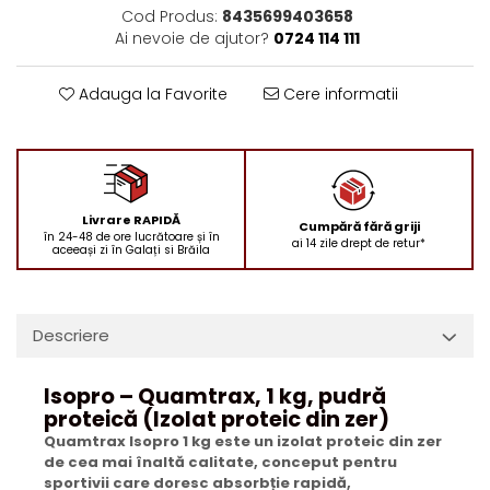
Cod Produs:
8435699403658
Ai nevoie de ajutor?
0724 114 111
Adauga la Favorite
Cere informatii
Livrare RAPIDĂ
Cumpără fără griji
în 24-48 de ore lucrătoare și în
ai 14 zile drept de retur*
aceeași zi în Galați si Brăila
Descriere
Isopro – Quamtrax, 1 kg, pudră
proteică (Izolat proteic din zer)
Quamtrax Isopro 1 kg este un izolat proteic din zer
de cea mai înaltă calitate, conceput pentru
sportivii care doresc absorbție rapidă,