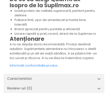
Isopro de la Suplimax.ro
Izolat proteic de calitate superioară, perfect pentru
definire
Pulbere fină, ușor de amestecat și foarte bine
tolerată
Brand apreciat pentru puritate și eficiență
Livrare rapidă și preț corect, direct de la Suplimax.ro
Atenționare
A nu se depăși doza recomandată. Produs destinat
adulților. Suplimentele alimentare nu înlocuiesc o dietă
echilibrată și un stil de viață sănătos. A se păstra într-un
loc uscat și răcoros. A nu se lăsa la îndemâna copiilor.
Informatii conformitate produs
Caracteristici
Review-uri
(0)