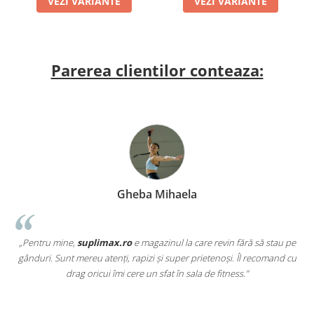
VEZI VARIANTE
VEZI VARIANTE
Parerea clientilor conteaza:
Gheba Mihaela
„Pentru mine,
suplimax.ro
e magazinul la care revin fără să stau pe
a
gânduri. Sunt mereu atenți, rapizi și super prietenoși. Îl recomand cu
,
drag oricui îmi cere un sfat în sala de fitness.”