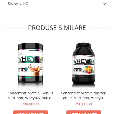
Review-uri
(0)
PRODUSE SIMILARE
Concentrat proteic, Genius
Concentrat proteic din zer,
Nutrition, Whey-X5, 900 de
Genius Nutrition, Whey-X5,
grame, pudra proteica
2kg, pudra proteica
200,00 Lei
390,00 Lei