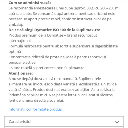
Cum se administrează:
Se recomandă amestecarea unei cupe (aprox. 30 g) cu 200–250 ml
apă sau lapte. Se consumă după antrenament sau oricând este
necesar un aport proteic rapid, conform instrucțiunilor de pe
ambalaj.
De ce să alegi Dymatize ISO 100 de la Suplimax.ro:
Produs premium de la Dymatize – brand recunoscut
internațional
Formulă hidrolizată pentru absorbție superioară și digestibilitate
optimă
Concentrație ridicată de proteine, ideală pentru sportivi și
persoane active
Livrare rapidă și preț corect, prin Suplimax.ro
Atenționare:
A nu se depăși doza zilnică recomandată. Suplimentele
alimentare nu înlocuiesc o dietă variată și echilibrată și un stil de
viață sănătos. Produs destinat exclusiv adulților. A nu se lăsa la
îndemâna copiilor mici. A se păstra într-un loc uscat și răcoros,
ferit de lumina directă a soarelui.
Informatii conformitate produs
Caracteristici