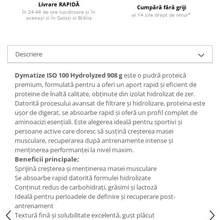
Livrare RAPIDĂ
Cumpără fără griji
în 24-48 de ore lucrătoare și în
ai 14 zile drept de retur*
aceeași zi în Galați si Brăila
Descriere
Dymatize ISO 100 Hydrolyzed 908 g
este o pudră proteică
premium, formulată pentru a oferi un aport rapid și eficient de
proteine de înaltă calitate, obținute din izolat hidrolizat de zer.
Datorită procesului avansat de filtrare și hidrolizare, proteina este
ușor de digerat, se absoarbe rapid și oferă un profil complet de
aminoacizi esențiali. Este alegerea ideală pentru sportivi și
persoane active care doresc să susțină creșterea masei
musculare, recuperarea după antrenamente intense și
menținerea performanței la nivel maxim.
Beneficii principale:
Sprijină creșterea și menținerea masei musculare
Se absoarbe rapid datorită formulei hidrolizate
Conținut redus de carbohidrați, grăsimi și lactoză
Ideală pentru perioadele de definire și recuperare post-
antrenament
Textură fină și solubilitate excelentă, gust plăcut