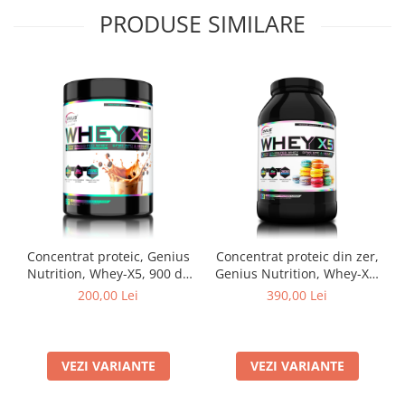
PRODUSE SIMILARE
Concentrat proteic, Genius
Concentrat proteic din zer,
Nutrition, Whey-X5, 900 de
Genius Nutrition, Whey-X5,
grame, pudra proteica
2kg, pudra proteica
200,00 Lei
390,00 Lei
VEZI VARIANTE
VEZI VARIANTE