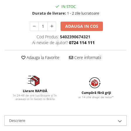
IN STOC
Durata de livrare:
1 - 2 zile lucratoare
ADAUGA IN COS
Cod Produs:
5402390674321
Ai nevoie de ajutor?
0724 114 111
Adauga la Favorite
Cere informatii
Livrare RAPIDĂ
Cumpără fără griji
în 24-48 de ore lucrătoare și în
ai 14 zile drept de retur*
aceeași zi în Galați si Brăila
Descriere