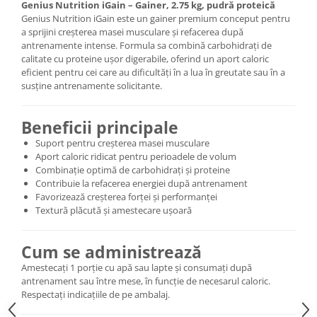
Genius Nutrition iGain – Gainer, 2.75 kg, pudră proteică
Genius Nutrition iGain este un gainer premium conceput pentru
a sprijini creșterea masei musculare și refacerea după
antrenamente intense. Formula sa combină carbohidrați de
calitate cu proteine ușor digerabile, oferind un aport caloric
eficient pentru cei care au dificultăți în a lua în greutate sau în a
susține antrenamente solicitante.
Beneficii principale
Suport pentru creșterea masei musculare
Aport caloric ridicat pentru perioadele de volum
Combinație optimă de carbohidrați și proteine
Contribuie la refacerea energiei după antrenament
Favorizează creșterea forței și performanței
Textură plăcută și amestecare ușoară
Cum se administrează
Amestecați 1 porție cu apă sau lapte și consumați după
antrenament sau între mese, în funcție de necesarul caloric.
Respectați indicațiile de pe ambalaj.