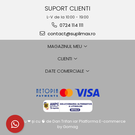
SUPORT CLIENTI
L-V de la 10:00 - 19:00
0724 114 111
contact@suplimax.ro
MAGAZINUL MEU
CLIENTI
DATE COMERCIALE
Creat cu ❤ și cu 🧠 de Dan Trifan iar
Platforma E-commerce
by Gomag