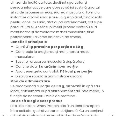
din zer de înaltă calitate, destinat sportivilor și
persoanelor active care doresc să își susțină aportul
zilnic de proteine și recuperarea musculară. Formula
instant se dizolvă ușor și are un gust plăcut, fiind ideală
pentru consum zilnic, atât după antrenament, cât și pe
parcursul zilei. Acest supliment proteic contribuie la
menținerea și dezvoltarea masei musculare, fiind
potrivit pentru diverse obiective de fitness.
Beneficii principale
Oferă
21 g proteine per porție de 30 g
Contribuie la creșterea și menținerea masei
musculare
Susține refacerea musculară după efort
Conține doar
1 g grăsimi per porție
Aport energetic controlat:
118 kcal per porție
Dizolvare rapidă și administrare ușoară
Mod de administrare
Se recomandă o porție de
30 g
, dizolvată în apă sau
lapte, consumată după antrenament sau între mese, în
funcție de necesarul zilnic de proteine.
De ce să alegi acest produs
Hiro.Lab Instant Whey Protein oferă un echilibru optim
între calitate, gust și valoare nutrițională. Cu un conținut
ridicat de proteine și un aport redus de grăsimi, este