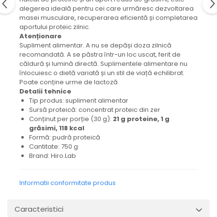
alegerea ideală pentru cei care urmăresc dezvoltarea
masei musculare, recuperarea eficientă și completarea
aportului proteic zilnic.
Atenționare
Supliment alimentar. A nu se depăși doza zilnică
recomandată. A se păstra într-un loc uscat, ferit de
căldură și lumină directă. Suplimentele alimentare nu
înlocuiesc o dietă variată și un stil de viață echilibrat.
Poate conține urme de lactoză.
Detalii tehnice
Tip produs: supliment alimentar
Sursă proteică: concentrat proteic din zer
Conținut per porție (30 g):
21 g proteine, 1 g
grăsimi, 118 kcal
Formă: pudră proteică
Cantitate: 750 g
Brand: Hiro.Lab
Informatii conformitate produs
Caracteristici