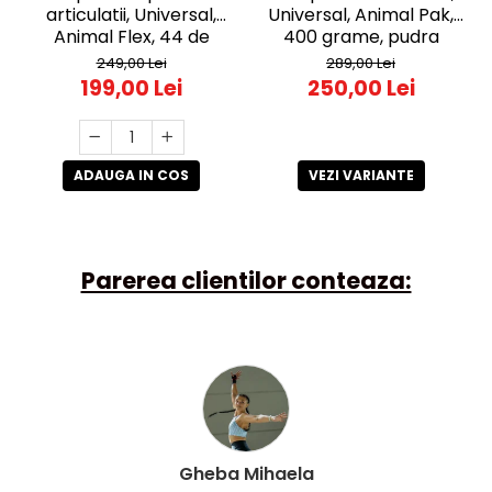
articulatii, Universal,
Universal, Animal Pak,
Animal Flex, 44 de
400 grame, pudra
pachete
249,00 Lei
289,00 Lei
199,00 Lei
250,00 Lei
ADAUGA IN COS
VEZI VARIANTE
Parerea clientilor conteaza:
Gheba Mihaela