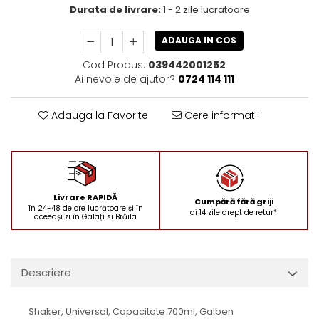
Durata de livrare:
1 - 2 zile lucratoare
ADAUGA IN COS
Cod Produs:
039442001252
Ai nevoie de ajutor?
0724 114 111
Adauga la Favorite
Cere informatii
Livrare RAPIDĂ
Cumpără fără griji
în 24-48 de ore lucrătoare și în
ai 14 zile drept de retur*
aceeași zi în Galați si Brăila
Descriere
Shaker, Universal, Capacitate 700ml, Galben