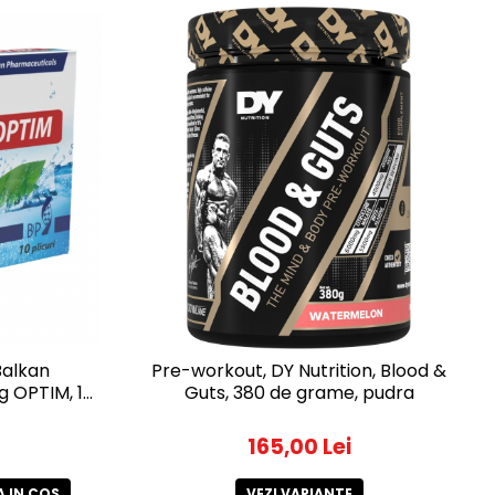
Balkan
Pre-workout, DY Nutrition, Blood &
g OPTIM, 10
Guts, 380 de grame, pudra
165,00 Lei
 IN COS
VEZI VARIANTE