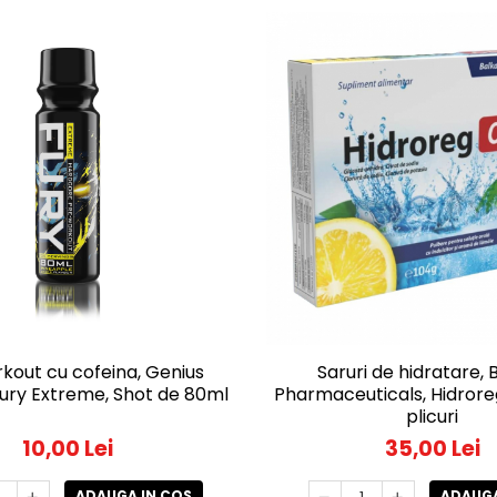
kout cu cofeina, Genius
Saruri de hidratare, 
 Fury Extreme, Shot de 80ml
Pharmaceuticals, Hidrore
plicuri
10,00 Lei
35,00 Lei
ADAUGA IN COS
ADAUGA