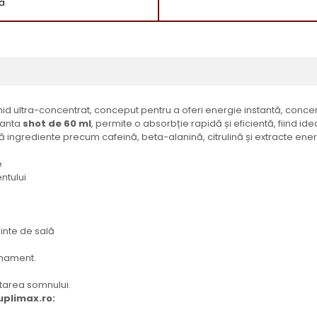
la
hid ultra-concentrat, conceput pentru a oferi energie instantă, conc
ianta
shot de 60 ml
, permite o absorbție rapidă și eficientă, fiind i
ingrediente precum cafeină, beta-alanină, citrulină și extracte ener
e
ntului
ainte de sală
enament.
ctarea somnului.
uplimax.ro: