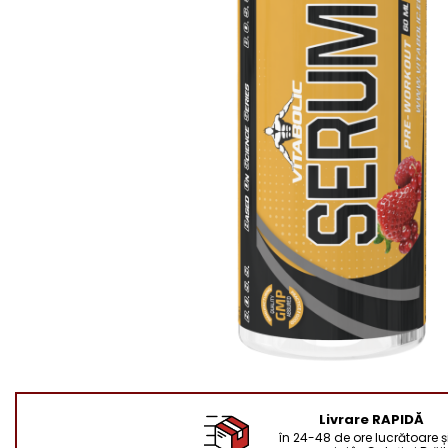
Livrare RAPIDĂ
în 24-48 de ore lucrătoare și