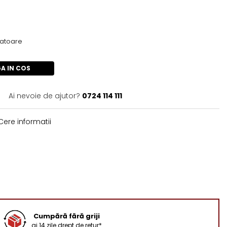
cratoare
A IN COS
Ai nevoie de ajutor?
0724 114 111
ere informatii
Cumpără fără griji
ai 14 zile drept de retur*