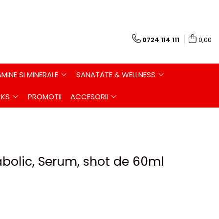
0724 114 111
0,00
AMINE SI MINERALE
SANATATE & WELLNESS
CKS
PROMOTII
ACCESORII
abolic, Serum, shot de 60ml