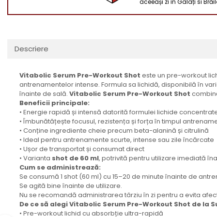
aceeași zi în Galați si Brăi
Descriere
Vitabolic Serum Pre-Workout Shot
este un pre-workout lic
antrenamentelor intense. Formula sa lichidă, disponibilă în var
înainte de sală.
Vitabolic Serum Pre-Workout Shot
combină 
Beneficii principale:
• Energie rapidă și intensă datorită formulei lichide concentrat
• Îmbunătățește focusul, rezistența și forța în timpul antrename
• Conține ingrediente cheie precum beta-alanină și citrulină
• Ideal pentru antrenamente scurte, intense sau zile încărcate
• Ușor de transportat și consumat direct
• Varianta
shot de 60 ml
, potrivită pentru utilizare imediată în
Cum se administrează:
Se consumă 1 shot (60 ml) cu 15–20 de minute înainte de antr
Se agită bine înainte de utilizare.
Nu se recomandă administrarea târziu în zi pentru a evita afe
De ce să alegi Vitabolic Serum Pre-Workout Shot de la S
• Pre-workout lichid cu absorbție ultra-rapidă