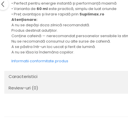
• Perfect pentru energie instantă și performanță maximă
• Varianta de
60 ml
este practică, simplu de luat oriunde
• Preț avantajos și livrare rapidă prin
Suplimax.ro
Atenționare:
A nu se depăși doza zilnică recomandată.
Produs destinat adulților.
Conține cafeină — nerecomandat persoanelor sensibile la stim
Nu se recomandă consumul cu alte surse de cafeină.
A se păstra într-un loc uscat și ferit de lumină.
A nu se lăsa la îndemâna copiilor.
Informatii conformitate produs
Caracteristici
Review-uri
(0)