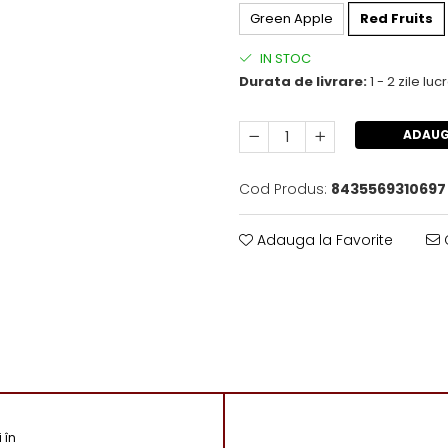
Green Apple
Red Fruits
IN STOC
Durata de livrare:
1 - 2 zile lu
ADAUG
Cod Produs:
8435569310697
Adauga la Favorite
C
 în