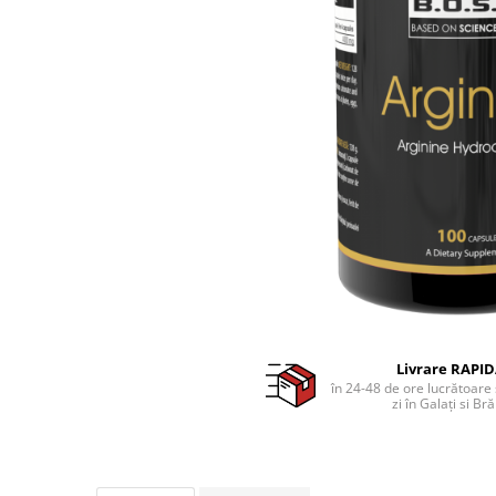
Livrare RAPI
în 24-48 de ore lucrătoare 
zi în Galați si Bră