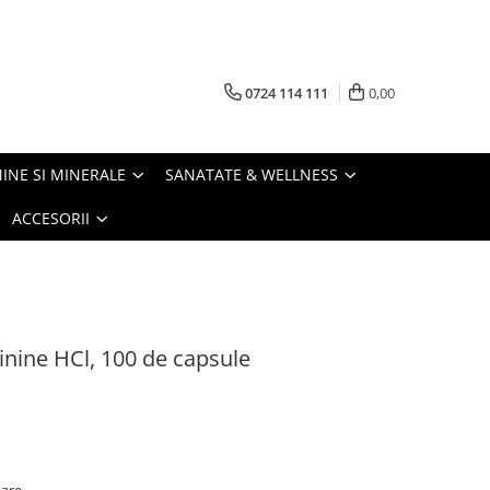
0724 114 111
0,00
INE SI MINERALE
SANATATE & WELLNESS
ACCESORII
ginine HCl, 100 de capsule
oare