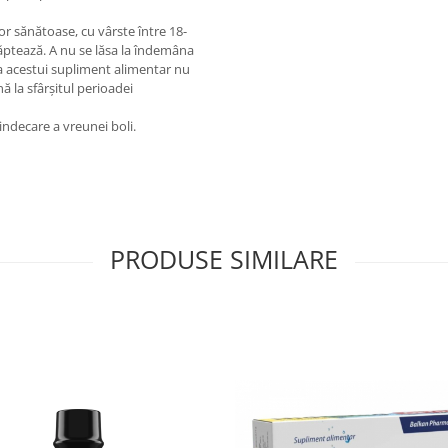
 sănătoase, cu vârste între 18-
lăptează. A nu se lăsa la îndemâna
ea acestui supliment alimentar nu
ă la sfârşitul perioadei
indecare a vreunei boli.
PRODUSE SIMILARE