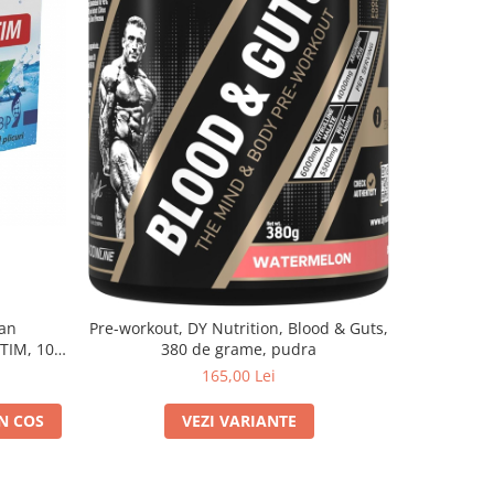
kan
Pre-workout, DY Nutrition, Blood & Guts,
Pre-workou
TIM, 10
380 de grame, pudra
165,00 Lei
N COS
VEZI VARIANTE