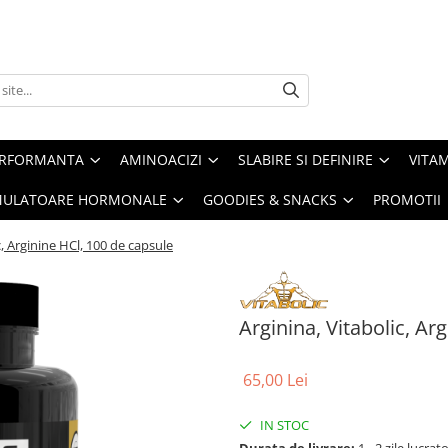
ERFORMANTA
AMINOACIZI
SLABIRE SI DEFINIRE
VITAM
IMULATOARE HORMONALE
GOODIES & SNACKS
PROMOTII
c, Arginine HCl, 100 de capsule
Arginina, Vitabolic, Ar
65,00 Lei
IN STOC
Durata de livrare:
1 - 2 zile lucrat