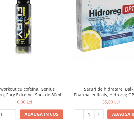
-workout cu cofeina, Genius
Saruri de hidratare, Bal
on, Fury Extreme, Shot de 80ml
Pharmaceuticals, Hidroreg OP
plicuri
10,00 Lei
35,00 Lei
ADAUGA IN COS
ADAUGA I