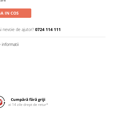
A IN COS
Ai nevoie de ajutor?
0724 114 111
informatii
Cumpără fără griji
ai 14 zile drept de retur*