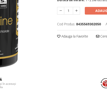
ADAUG
Cod Produs:
8435569302050
Adauga la Favorite
Cere 
DĂ
și în aceeași
ila