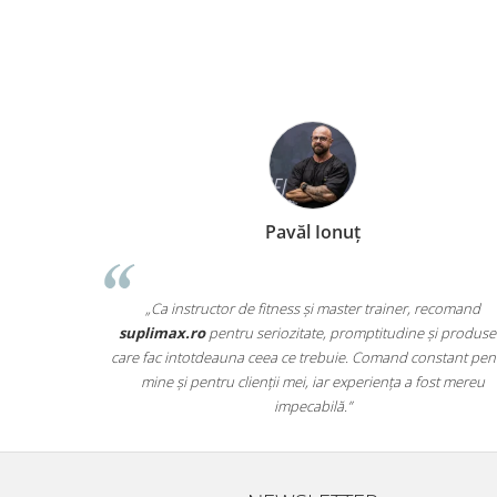
Pavăl Ionuț
„Ca instructor de fitness și master trainer, recomand
suplimax.ro
pentru seriozitate, promptitudine și produse
care fac intotdeauna ceea ce trebuie. Comand constant pen
mine și pentru clienții mei, iar experiența a fost mereu
impecabilă.”