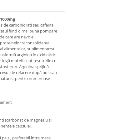
m 1000mg
s de carbohidrati sau cafeina.
ltatul fiind o mai buna pompare
de care are nevoie.
proteinelor şi consolidarea
al alimentelor, suplimentarea
sformă arginina în oxid nitric,
 irigă mai eficient ţesuturile cu
stosteron. Arginina sprijină
cesul de refacere după boli sau
nt naturist pentru numeroase
enament
nti (carbonat de magneziu si
nentele capsulei.
pe zi, preferabil între mese.