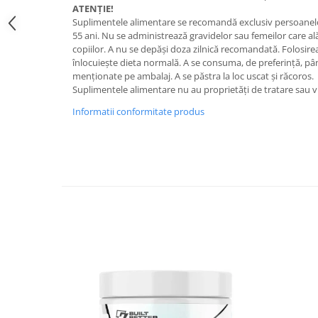
ATENŢIE!
Suplimentele alimentare se recomandă exclusiv persoanelor
55 ani. Nu se administrează gravidelor sau femeilor care a
copiilor. A nu se depăşi doza zilnică recomandată. Folosir
înlocuieşte dieta normală. A se consuma, de preferinţă, pân
menţionate pe ambalaj. A se păstra la loc uscat şi răcoros.
Suplimentele alimentare nu au proprietăți de tratare sau v
Informatii conformitate produs