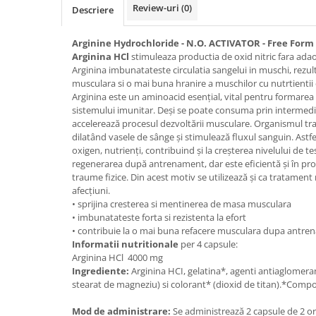
Review-uri
(0)
Descriere
Arginine Hydrochloride - N.O. ACTIVATOR - Free For
Arginina HCl
stimuleaza productia de oxid nitric fara adao
Arginina imbunatateste circulatia sangelui in muschi, rezu
musculara si o mai buna hranire a muschilor cu nutrtientii 
Arginina este un aminoacid esenţial, vital pentru formarea 
sistemului imunitar. Deşi se poate consuma prin intermedi
accelerează procesul dezvoltării musculare. Organismul tran
dilatând vasele de sânge şi stimulează fluxul sanguin. Astfel
oxigen, nutrienţi, contribuind şi la creşterea nivelului de te
regenerarea după antrenament, dar este eficientă şi în pro
traume fizice. Din acest motiv se utilizează şi ca tratame
afecţiuni.
• sprijina cresterea si mentinerea de masa musculara
• imbunatateste forta si rezistenta la efort
• contribuie la o mai buna refacere musculara dupa antr
Informatii nutritionale
per 4 capsule:
Arginina HCl 4000 mg
Ingrediente:
Arginina HCI, gelatina*, agenti antiaglomera
stearat de magneziu) si colorant* (dioxid de titan).*Compo
Mod de administrare:
Se administrează 2 capsule de 2 ori 