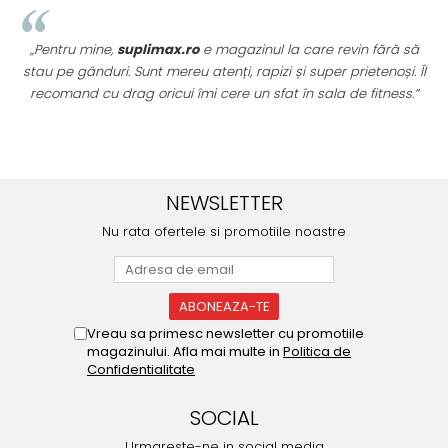
„Pentru mine,
suplimax.ro
e magazinul la care revin fără să
stau pe gânduri. Sunt mereu atenți, rapizi și super prietenoși. Îl
recomand cu drag oricui îmi cere un sfat în sala de fitness.”
u
NEWSLETTER
Nu rata ofertele si promotiile noastre
Vreau sa primesc newsletter cu promotiile
magazinului. Afla mai multe in
Politica de
Confidentialitate
SOCIAL
Urmareste-ne in social media