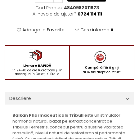
Cod Produs:
4840982011573
Ai nevoie de ajutor?
0724 114 111
Adauga la Favorite
Cere informatii
Livrare RAPIDĂ
Cumpără fără griji
în 24-48 de ore lucrătoare și în
ai 14 zile drept de retur*
aceeași zi în Galați si Brăila
Descriere
Balkan Pharmaceuticals Tribull
este un stimulator
hormonal natural, bazat pe extract concentrat de
Tribulus Terrestris, conceput pentru a susține vitalitatea
masculină, nivelul natural de testosteron și performanța
fizică. Cu un conținut ridicat de saponine active, Tribull