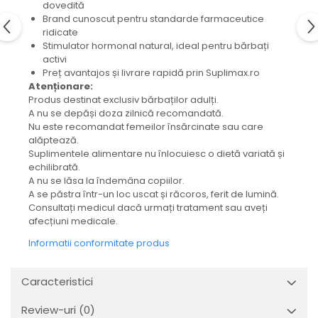
dovedită
Brand cunoscut pentru standarde farmaceutice
ridicate
Stimulator hormonal natural, ideal pentru bărbați
activi
Preț avantajos și livrare rapidă prin Suplimax.ro
Atenționare:
Produs destinat exclusiv bărbaților adulți.
A nu se depăși doza zilnică recomandată.
Nu este recomandat femeilor însărcinate sau care
alăptează.
Suplimentele alimentare nu înlocuiesc o dietă variată și
echilibrată.
A nu se lăsa la îndemâna copiilor.
A se păstra într-un loc uscat și răcoros, ferit de lumină.
Consultați medicul dacă urmați tratament sau aveți
afecțiuni medicale.
Informatii conformitate produs
Caracteristici
Review-uri
(0)