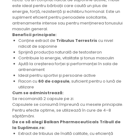
este ideal pentru bărbații care caută un plus de
energie, forță, rezistență și echilibru hormonal. Este un
supliment eficient pentru perioadele solicitante,
antrenamente intense sau pentru menținerea tonusului
masculin general.
Beneficii principale:
Conține extract de
Tribulus Terrestris
cu nivel
ridicat de saponine
Sprijină producția naturală de testosteron
Contribuie la energie, vitalitate și tonus masculin
Ajută la creșterea forței și performanței în sala de
antrenament
Ideal pentru sportivi și persoane active
Flacon cu
60 de capsule
, suficient pentru o lună de
utilizare
Cum se administrează:
Se recomandă 2 capsule pe zi.
Capsulele se consumă împreună cu mesele principale.
Pentru efecte optime, se utilizează în cure de 4–8
săptămâni.
De ce să alegi Balkan Pharmaceuticals Tribull de
la Suplimax.ro:
Extract de tribulus de înaltă calitate, cu eficiență