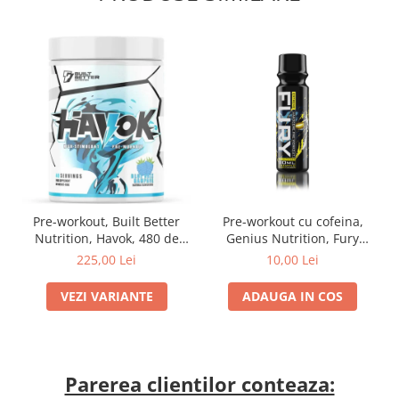
Pre-workout, Built Better
Pre-workout cu cofeina,
Nutrition, Havok, 480 de
Genius Nutrition, Fury
grame, pudra
Extreme, Shot de 80ml
225,00 Lei
10,00 Lei
VEZI VARIANTE
ADAUGA IN COS
Parerea clientilor conteaza: