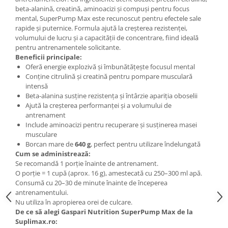
beta-alanină, creatină, aminoacizi și compuși pentru focus
mental, SuperPump Max este recunoscut pentru efectele sale
rapide și puternice. Formula ajută la creșterea rezistenței,
volumului de lucru și a capacității de concentrare, fiind ideală
pentru antrenamentele solicitante.
Beneficii principale:
Oferă energie explozivă și îmbunătățește focusul mental
Conține citrulină și creatină pentru pompare musculară
intensă
Beta-alanina susține rezistența și întârzie apariția oboselii
Ajută la creșterea performanței și a volumului de
antrenament
Include aminoacizi pentru recuperare și susținerea masei
musculare
Borcan mare de
640 g
, perfect pentru utilizare îndelungată
Cum se administrează:
Se recomandă 1 porție înainte de antrenament.
O porție = 1 cupă (aprox. 16 g), amestecată cu 250–300 ml apă.
Consumă cu 20–30 de minute înainte de începerea
antrenamentului.
Nu utiliza în apropierea orei de culcare.
De ce să alegi Gaspari Nutrition SuperPump Max de la
Suplimax.ro: