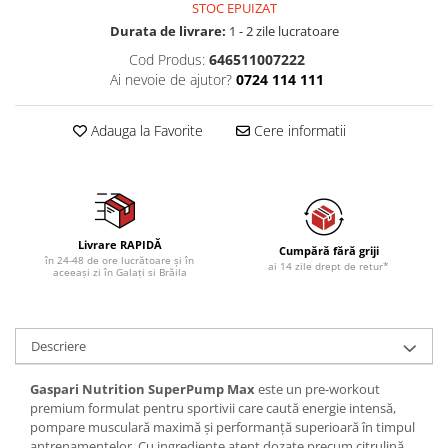
STOC EPUIZAT
Durata de livrare:
1 - 2 zile lucratoare
Cod Produs:
646511007222
Ai nevoie de ajutor?
0724 114 111
Adauga la Favorite
Cere informatii
Livrare RAPIDĂ
Cumpără fără griji
în 24-48 de ore lucrătoare și în
ai 14 zile drept de retur*
aceeași zi în Galați si Brăila
Descriere
Gaspari Nutrition SuperPump Max
este un pre-workout
premium formulat pentru sportivii care caută energie intensă,
pompare musculară maximă și performanță superioară în timpul
antrenamentelor. Cu ingrediente atent dozate precum citrulină,