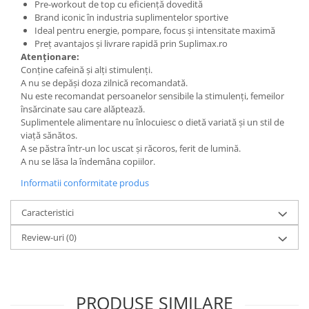
Pre-workout de top cu eficiență dovedită
Brand iconic în industria suplimentelor sportive
Ideal pentru energie, pompare, focus și intensitate maximă
Preț avantajos și livrare rapidă prin Suplimax.ro
Atenționare:
Conține cafeină și alți stimulenți.
A nu se depăși doza zilnică recomandată.
Nu este recomandat persoanelor sensibile la stimulenți, femeilor
însărcinate sau care alăptează.
Suplimentele alimentare nu înlocuiesc o dietă variată și un stil de
viață sănătos.
A se păstra într-un loc uscat și răcoros, ferit de lumină.
A nu se lăsa la îndemâna copiilor.
Informatii conformitate produs
Caracteristici
Review-uri
(0)
PRODUSE SIMILARE