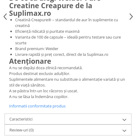
Creatine Creapure de la
Suplimax.ro
Creatină Creapure® – standardul de aur în suplimente cu
creatină
Eficiență ridicată și puritate maximă
Varianta de 100 de capsule – ideală pentru testare sau cure
scurte
Brand premium: Weider
Livrare rapidă și preț corect, direct de la Suplimax.ro
Atenționare
A nu se depăși doza zilnică recomandată.
Produs destinat exclusiv adulților.
Suplimentele alimentare nu substituie o alimentație variată și un
stil de viață sănătos.
A se păstra într-un loc răcoros și uscat.
A nu se lăsa la îndemâna copiilor.
Informatii conformitate produs
Caracteristici
Review-uri
(0)