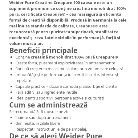
Weider Pure Creatine Creapure 100 capsule este un
supliment premium ce conține creatină monohidrat 100%
pură, certificată Creapure® – cea mai sigură și eficientă
formă de creatină disponibilă. Produsă în Germania la cele
mai înalte standarde de calitate, Creapure® este
recunoscută pentru puritatea superioară, stabilitatea
excelentă și rezultatele vizibile în performanță, forță și
volum muscular.
Beneficii principale
Conține
creatină monohidrat 100% pură Creapure®
Crește forța, puterea și explozivitatea în antrenamente
Sprijină creșterea masei musculare prin volumizare celulară
Îmbunătățește performanța în exerciții scurte, intense și
repetate
Capsule practice – dozare comodă și absorbție eficientă
Fără aditivi sau ingrediente inutile
Ideal pentru sportivi, persoane active și culturiști
Cum se administrează
Se recomandă 3–6 capsule pe zi:
înainte sau după antrenament
dimineața, în zilele libere
Respectați instrucțiunile de pe ambalaj.
De ce să alegi Weider Pure