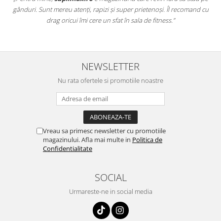
a
gânduri. Sunt mereu atenți, rapizi și super prietenoși. Îl recomand cu
,
drag oricui îmi cere un sfat în sala de fitness.”
NEWSLETTER
Nu rata ofertele si promotiile noastre
Vreau sa primesc newsletter cu promotiile
magazinului. Afla mai multe in
Politica de
Confidentialitate
SOCIAL
Urmareste-ne in social media