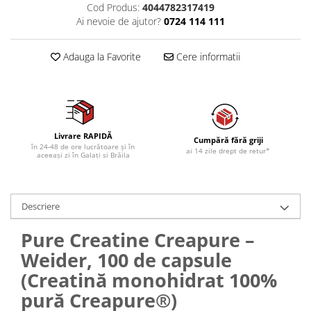
Cod Produs:
4044782317419
Ai nevoie de ajutor?
0724 114 111
Adauga la Favorite
Cere informatii
Livrare RAPIDĂ
Cumpără fără griji
în 24-48 de ore lucrătoare și în
ai 14 zile drept de retur*
aceeași zi în Galați si Brăila
Descriere
Pure Creatine Creapure –
Weider, 100 de capsule
(Creatină monohidrat 100%
pură Creapure®)