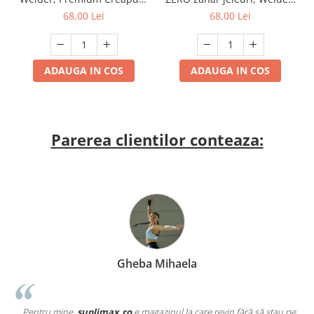
Creatine Gummies, Cherry
Micronized 200 Mesh
68,00 Lei
68,00 Lei
Pop, 60 de jeleuri
Creatine Gummies,
Blackberry Strawberry, 60
de jeleuri
ADAUGA IN COS
ADAUGA IN COS
Parerea clientilor conteaza:
Gheba Mihaela
„Pentru mine,
suplimax.ro
e magazinul la care revin fără să stau pe