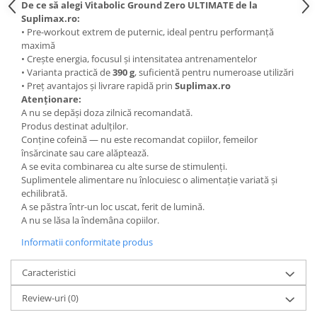
De ce să alegi Vitabolic Ground Zero ULTIMATE de la
Suplimax.ro:
• Pre-workout extrem de puternic, ideal pentru performanță
maximă
• Crește energia, focusul și intensitatea antrenamentelor
• Varianta practică de
390 g
, suficientă pentru numeroase utilizări
• Preț avantajos și livrare rapidă prin
Suplimax.ro
Atenționare:
A nu se depăși doza zilnică recomandată.
Produs destinat adulților.
Conține cofeină — nu este recomandat copiilor, femeilor
însărcinate sau care alăptează.
A se evita combinarea cu alte surse de stimulenți.
Suplimentele alimentare nu înlocuiesc o alimentație variată și
echilibrată.
A se păstra într-un loc uscat, ferit de lumină.
A nu se lăsa la îndemâna copiilor.
Informatii conformitate produs
Caracteristici
Review-uri
(0)