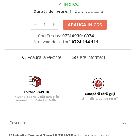
IN STOC
Durata de livrare:
1 - 2 zile lucratoare
ADAUGA IN COS
Cod Produs:
0731093016974
Ai nevoie de ajutor?
0724 114 111
Adauga la Favorite
Cere informatii
Livrare RAPIDĂ
Cumpără fără griji
în 24-48 de ore lucrătoare și în
ai 14 zile drept de retur*
aceeași zi în Galați si Brăila
Descriere
Vitabolic Ground Zero ULTIMATE
este un pre-workout