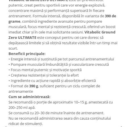
puternic, creat pentru sportivii care vor energie explozivă,
concentrare maximă și performanță superioară în fiecare
antrenament. Formula intensă, disponibilă în varianta de
390 de
grame
, combină ingrediente avansate pentru pompare
musculară, focus mental și rezistență crescută, oferind un boost
imediat chiar și în cele mai solicitante sesiuni.
Vitabolic Ground
Zero ULTIMATE
este conceput pentru cei care doresc să
depășească limitele și să obțină rezultate vizibile într-un timp mai
scurt.
Beneficii principale:
• Energie intensă și susținută pe tot parcursul antrenamentului
• Pompare musculară îmbunătățită și vascularizare crescută
• Focus mental puternic și motivație sporită
• Creșterea rezistenței și toleranței la efort
• Ingrediente cu acțiune rapidă și absorbție eficientă
• Format de
390 g
, suficient pentru un ciclu complet de
antrenamente
Cum se administrează:
Se recomandă o porție de aproximativ 10–15 g, amestecată cu
200–250 ml apă.
Se consumă cu 20–30 de minute înainte de antrenament.
Nu se recomandă administrarea seara din cauza conținutului
ridicat de stimulenți.