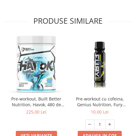
PRODUSE SIMILARE
Pre-workout, Built Better
Pre-workout cu cofeina,
Nutrition, Havok, 480 de
Genius Nutrition, Fury
grame, pudra
Extreme, Shot de 80ml
225,00 Lei
10,00 Lei
VEZI VARIANTE
ADAUGA IN COS