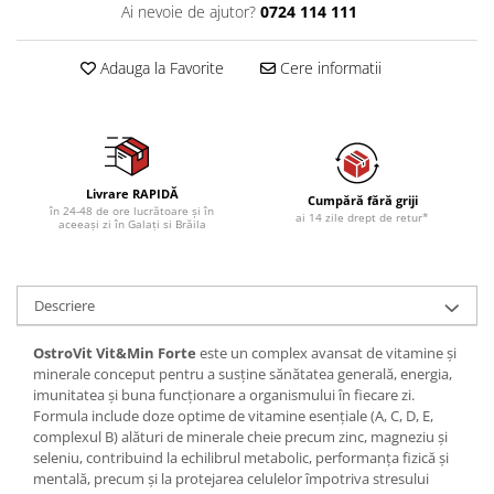
Ai nevoie de ajutor?
0724 114 111
Adauga la Favorite
Cere informatii
Livrare RAPIDĂ
Cumpără fără griji
în 24-48 de ore lucrătoare și în
ai 14 zile drept de retur*
aceeași zi în Galați si Brăila
Descriere
OstroVit Vit&Min Forte
este un complex avansat de vitamine și
minerale conceput pentru a susține sănătatea generală, energia,
imunitatea și buna funcționare a organismului în fiecare zi.
Formula include doze optime de vitamine esențiale (A, C, D, E,
complexul B) alături de minerale cheie precum zinc, magneziu și
seleniu, contribuind la echilibrul metabolic, performanța fizică și
mentală, precum și la protejarea celulelor împotriva stresului