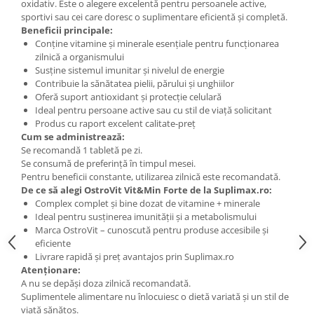
oxidativ. Este o alegere excelentă pentru persoanele active,
sportivi sau cei care doresc o suplimentare eficientă și completă.
Beneficii principale:
Conține vitamine și minerale esențiale pentru funcționarea
zilnică a organismului
Susține sistemul imunitar și nivelul de energie
Contribuie la sănătatea pielii, părului și unghiilor
Oferă suport antioxidant și protecție celulară
Ideal pentru persoane active sau cu stil de viață solicitant
Produs cu raport excelent calitate-preț
Cum se administrează:
Se recomandă 1 tabletă pe zi.
Se consumă de preferință în timpul mesei.
Pentru beneficii constante, utilizarea zilnică este recomandată.
De ce să alegi OstroVit Vit&Min Forte de la Suplimax.ro:
Complex complet și bine dozat de vitamine + minerale
Ideal pentru susținerea imunității și a metabolismului
Marca OstroVit – cunoscută pentru produse accesibile și
eficiente
Livrare rapidă și preț avantajos prin Suplimax.ro
Atenționare:
A nu se depăși doza zilnică recomandată.
Suplimentele alimentare nu înlocuiesc o dietă variată și un stil de
viață sănătos.