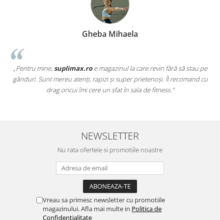
Gheba Mihaela
„Pentru mine,
suplimax.ro
e magazinul la care revin fără să stau pe
a
gânduri. Sunt mereu atenți, rapizi și super prietenoși. Îl recomand cu
,
drag oricui îmi cere un sfat în sala de fitness.”
NEWSLETTER
Nu rata ofertele si promotiile noastre
Vreau sa primesc newsletter cu promotiile
magazinului. Afla mai multe in
Politica de
Confidentialitate