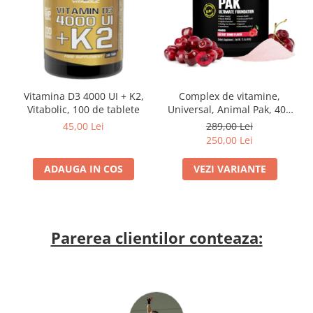
Vitamina D3 4000 UI + K2,
Complex de vitamine,
Vitabolic, 100 de tablete
Universal, Animal Pak, 400
grame, pudra
45,00 Lei
289,00 Lei
250,00 Lei
ADAUGA IN COS
VEZI VARIANTE
Parerea clientilor conteaza: