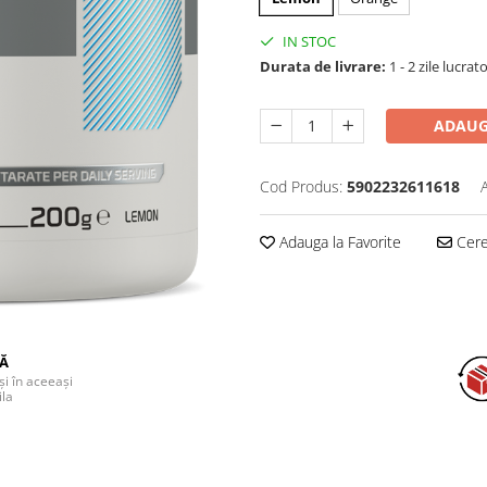
IN STOC
Durata de livrare:
1 - 2 zile lucrat
ADAUG
Cod Produs:
5902232611618
Adauga la Favorite
Cere 
DĂ
și în aceeași
ila