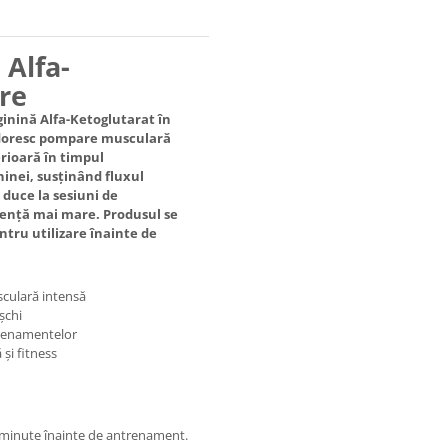
 Alfa-
ere
ginină Alfa-Ketoglutarat în
i doresc pompare musculară
rioară în timpul
inei, susținând fluxul
 duce la sesiuni de
tență mai mare. Produsul se
entru utilizare înainte de
culară intensă
șchi
trenamentelor
și fitness
minute înainte de antrenament.