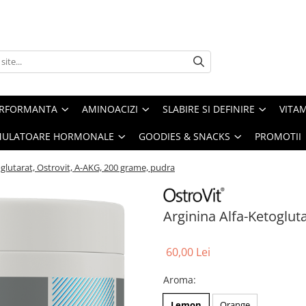
ERFORMANTA
AMINOACIZI
SLABIRE SI DEFINIRE
VITAM
IMULATOARE HORMONALE
GOODIES & SNACKS
PROMOTII
oglutarat, Ostrovit, A-AKG, 200 grame, pudra
Arginina Alfa-Ketoglut
60,00 Lei
Aroma
:
Lemon
Orange