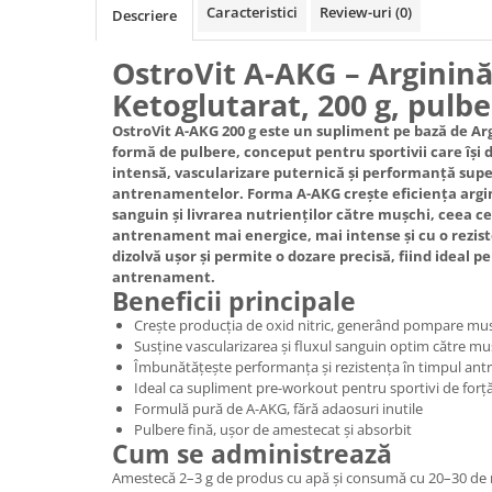
Caracteristici
Review-uri
(0)
Descriere
OstroVit A-AKG – Arginină
Ketoglutarat, 200 g, pulb
OstroVit A-AKG 200 g este un supliment pe bază de Ar
formă de pulbere, conceput pentru sportivii care îș
intensă, vascularizare puternică și performanță supe
antrenamentelor. Forma A-AKG crește eficiența argin
sanguin și livrarea nutrienților către mușchi, ceea ce
antrenament mai energice, mai intense și cu o rezis
dizolvă ușor și permite o dozare precisă, fiind ideal p
antrenament.
Beneficii principale
Crește producția de oxid nitric, generând pompare mus
Susține vascularizarea și fluxul sanguin optim către mu
Îmbunătățește performanța și rezistența în timpul an
Ideal ca supliment pre-workout pentru sportivi de forță 
Formulă pură de A-AKG, fără adaosuri inutile
Pulbere fină, ușor de amestecat și absorbit
Cum se administrează
Amestecă 2–3 g de produs cu apă și consumă cu 20–30 de 