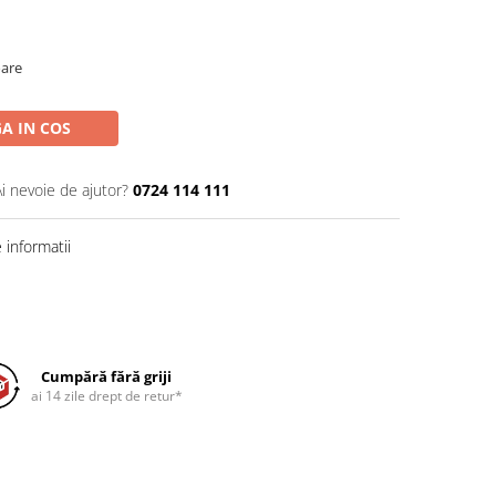
oare
A IN COS
Ai nevoie de ajutor?
0724 114 111
informatii
Cumpără fără griji
ai 14 zile drept de retur*