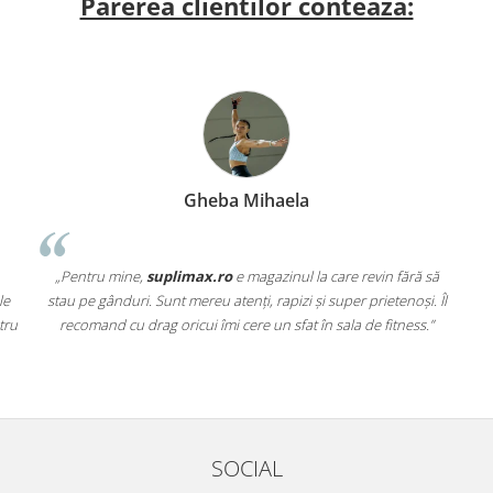
Parerea clientilor conteaza:
Gheba Mihaela
„Pentru mine,
suplimax.ro
e magazinul la care revin fără să
le
stau pe gânduri. Sunt mereu atenți, rapizi și super prietenoși. Îl
tru
recomand cu drag oricui îmi cere un sfat în sala de fitness.”
SOCIAL