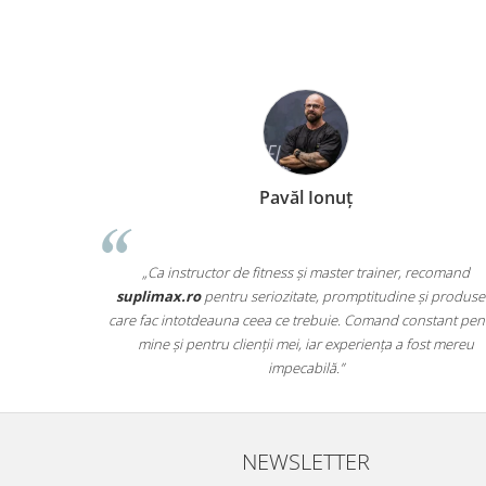
Pavăl Ionuț
„Ca instructor de fitness și master trainer, recomand
suplimax.ro
pentru seriozitate, promptitudine și produse
care fac intotdeauna ceea ce trebuie. Comand constant pen
mine și pentru clienții mei, iar experiența a fost mereu
impecabilă.”
NEWSLETTER