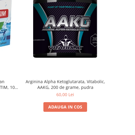
kan
Arginina Alpha Ketoglutarata, Vitabolic,
Pre-workou
TIM, 10
AAKG, 200 de grame, pudra
3
60,00 Lei
ADAUGA IN COS