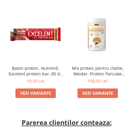
Baton proteic, Nutrend,
Mix proteic pentru clatite,
Excelent protein bar, 85 de
Weider, Protein Pancake
grame
Mix, 600 de grame, pudra
10,00 Lei
100,00 Lei
VEZI VARIANTE
VEZI VARIANTE
Parerea clientilor conteaza: