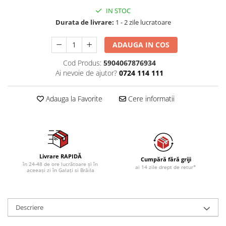
IN STOC
Durata de livrare:
1 - 2 zile lucratoare
ADAUGA IN COS
Cod Produs:
5904067876934
Ai nevoie de ajutor?
0724 114 111
Adauga la Favorite
Cere informatii
Livrare RAPIDĂ
Cumpără fără griji
în 24-48 de ore lucrătoare și în
ai 14 zile drept de retur*
aceeași zi în Galați si Brăila
Descriere