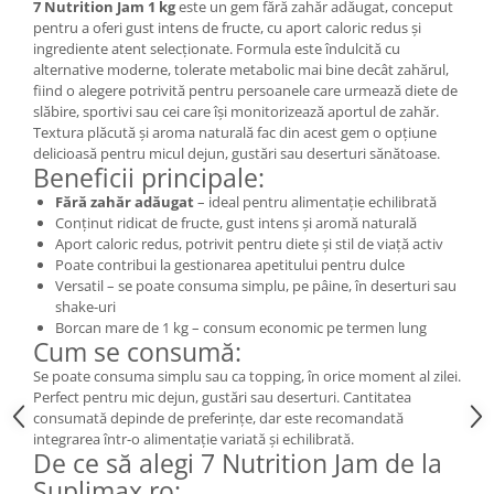
7 Nutrition Jam 1 kg
este un gem fără zahăr adăugat, conceput
pentru a oferi gust intens de fructe, cu aport caloric redus și
ingrediente atent selecționate. Formula este îndulcită cu
alternative moderne, tolerate metabolic mai bine decât zahărul,
fiind o alegere potrivită pentru persoanele care urmează diete de
slăbire, sportivi sau cei care își monitorizează aportul de zahăr.
Textura plăcută și aroma naturală fac din acest gem o opțiune
delicioasă pentru micul dejun, gustări sau deserturi sănătoase.
Beneficii principale:
Fără zahăr adăugat
– ideal pentru alimentație echilibrată
Conținut ridicat de fructe, gust intens și aromă naturală
Aport caloric redus, potrivit pentru diete și stil de viață activ
Poate contribui la gestionarea apetitului pentru dulce
Versatil – se poate consuma simplu, pe pâine, în deserturi sau
shake-uri
Borcan mare de 1 kg – consum economic pe termen lung
Cum se consumă:
Se poate consuma simplu sau ca topping, în orice moment al zilei.
Perfect pentru mic dejun, gustări sau deserturi. Cantitatea
consumată depinde de preferințe, dar este recomandată
integrarea într-o alimentație variată și echilibrată.
De ce să alegi 7 Nutrition Jam de la
Suplimax.ro: