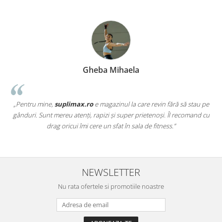
Gheba Mihaela
„Pentru mine,
suplimax.ro
e magazinul la care revin fără să stau pe
a
gânduri. Sunt mereu atenți, rapizi și super prietenoși. Îl recomand cu
,
drag oricui îmi cere un sfat în sala de fitness.”
NEWSLETTER
Nu rata ofertele si promotiile noastre