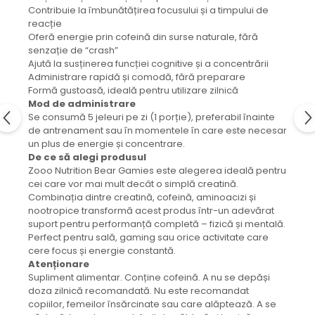
Contribuie la îmbunătățirea focusului și a timpului de
reacție
Oferă energie prin cofeină din surse naturale, fără
senzație de “crash”
Ajută la susținerea funcției cognitive și a concentrării
Administrare rapidă și comodă, fără preparare
Formă gustoasă, ideală pentru utilizare zilnică
Mod de administrare
Se consumă 5 jeleuri pe zi (1 porție), preferabil înainte
de antrenament sau în momentele în care este necesar
un plus de energie și concentrare.
De ce să alegi produsul
Zooo Nutrition Bear Gamies este alegerea ideală pentru
cei care vor mai mult decât o simplă creatină.
Combinația dintre creatină, cofeină, aminoacizi și
nootropice transformă acest produs într-un adevărat
suport pentru performanță completă – fizică și mentală.
Perfect pentru sală, gaming sau orice activitate care
cere focus și energie constantă.
Atenționare
Supliment alimentar. Conține cofeină. A nu se depăși
doza zilnică recomandată. Nu este recomandat
copiilor, femeilor însărcinate sau care alăptează. A se