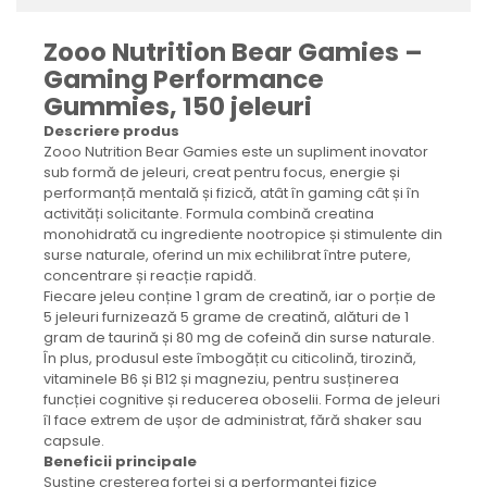
Zooo Nutrition Bear Gamies –
Gaming Performance
Gummies, 150 jeleuri
Descriere produs
Zooo Nutrition Bear Gamies este un supliment inovator
sub formă de jeleuri, creat pentru focus, energie și
performanță mentală și fizică, atât în gaming cât și în
activități solicitante. Formula combină creatina
monohidrată cu ingrediente nootropice și stimulente din
surse naturale, oferind un mix echilibrat între putere,
concentrare și reacție rapidă.
Fiecare jeleu conține 1 gram de creatină, iar o porție de
5 jeleuri furnizează 5 grame de creatină, alături de 1
gram de taurină și 80 mg de cofeină din surse naturale.
În plus, produsul este îmbogățit cu citicolină, tirozină,
vitaminele B6 și B12 și magneziu, pentru susținerea
funcției cognitive și reducerea oboselii. Forma de jeleuri
îl face extrem de ușor de administrat, fără shaker sau
capsule.
Beneficii principale
Susține creșterea forței și a performanței fizice