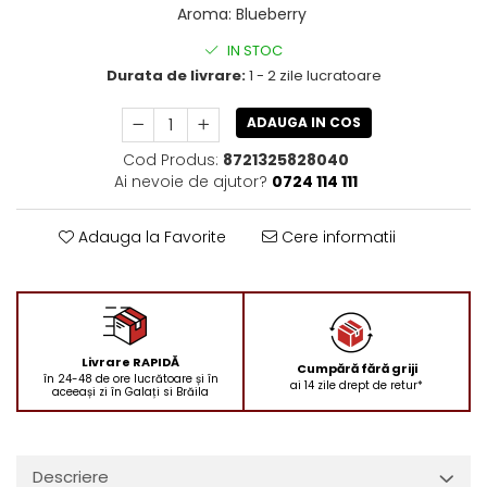
Aroma
:
Blueberry
IN STOC
Durata de livrare:
1 - 2 zile lucratoare
ADAUGA IN COS
Cod Produs:
8721325828040
Ai nevoie de ajutor?
0724 114 111
Adauga la Favorite
Cere informatii
Livrare RAPIDĂ
Cumpără fără griji
în 24-48 de ore lucrătoare și în
ai 14 zile drept de retur*
aceeași zi în Galați si Brăila
Descriere