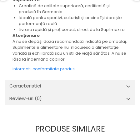
Creatină de calitate superioară, certificată și
produsă în Germania
Ideală pentru sportivi, culturiști și oricine își dorește
performanță reală
Livrare rapidă și preț corect, direct de la Suplimax.ro
Atenționare
A nu se depăși doza recomandată indicată pe ambalaj.
Suplimentele alimentare nu înlocuiesc o alimentație
variată și echilibrată sau un stil de viață sănătos. A nu se
lăsa la îndemâna copiilor.
Informatii conformitate produs
Caracteristici
Review-uri
(0)
PRODUSE SIMILARE