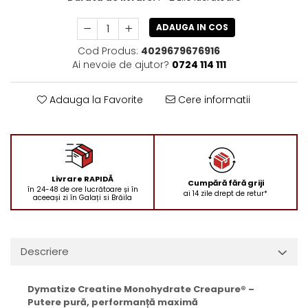
ADAUGA IN COS
Cod Produs:
4029679676916
Ai nevoie de ajutor?
0724 114 111
Adauga la Favorite
Cere informatii
Livrare RAPIDĂ
Cumpără fără griji
în 24-48 de ore lucrătoare și în
ai 14 zile drept de retur*
aceeași zi în Galați si Brăila
Descriere
Dymatize Creatine Monohydrate Creapure® –
Putere pură, performanță maximă