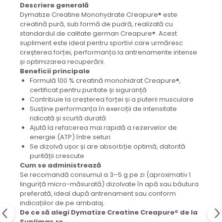
Descriere generală
Dymatize Creatine Monohydrate Creapure® este
creatină pură, sub formă de pudră, realizată cu
standardul de calitate german Creapure®. Acest
supliment este ideal pentru sportivi care urmăresc
creșterea forței, performanța la antrenamente intense
și optimizarea recuperării.
Beneficii principale
Formulă 100 % creatină monohidrat Creapure®,
certificat pentru puritate și siguranță
Contribuie la creșterea forței și a puterii musculare
Susține performanța în exerciții de intensitate
ridicată și scurtă durată
Ajută la refacerea mai rapidă a rezervelor de
energie (ATP) între seturi
Se dizolvă ușor și are absorbție optimă, datorită
purității crescute
Cum se administrează
Se recomandă consumul a 3–5 g pe zi (aproximativ 1
linguriță micro-măsurată) dizolvate în apă sau băutura
preferată, ideal după antrenament sau conform
indicațiilor de pe ambalaj.
De ce să alegi Dymatize Creatine Creapure® de la
Suplimax.ro