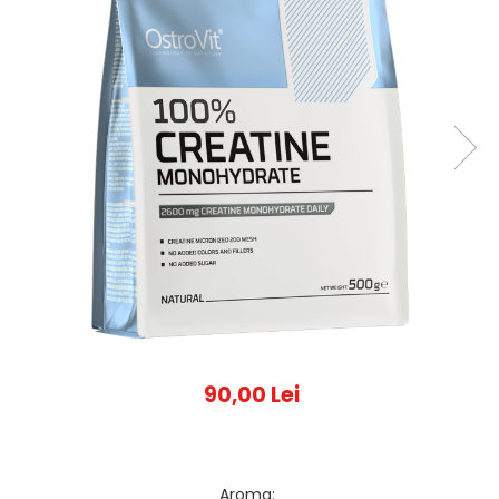
90,00 Lei
Aroma
: