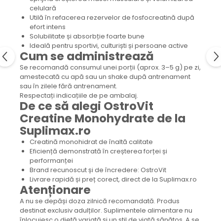
celulară
Utilă în refacerea rezervelor de fosfocreatină după
efort intens
Solubilitate și absorbție foarte bune
Ideală pentru sportivi, culturiști și persoane active
Cum se administrează
Se recomandă consumul unei porții (aprox. 3–5 g) pe zi,
amestecată cu apă sau un shake după antrenament
sau în zilele fără antrenament.
Respectați indicațiile de pe ambalaj.
De ce să alegi OstroVit
Creatine Monohydrate de la
Suplimax.ro
Creatină monohidrat de înaltă calitate
Eficiență demonstrată în creșterea forței și
performanței
Brand recunoscut și de încredere: OstroVit
Livrare rapidă și preț corect, direct de la Suplimax.ro
Atenționare
A nu se depăși doza zilnică recomandată. Produs
destinat exclusiv adulților. Suplimentele alimentare nu
înlocuiesc o dietă variată și un stil de viață sănătos. A se