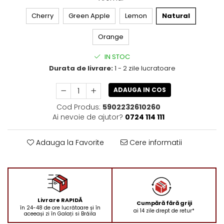
Cherry
Green Apple
Lemon
Natural
Orange
IN STOC
Durata de livrare:
1 - 2 zile lucratoare
ADAUGA IN COS
Cod Produs:
5902232610260
Ai nevoie de ajutor?
0724 114 111
Adauga la Favorite
Cere informatii
Livrare RAPIDĂ
Cumpără fără griji
în 24-48 de ore lucrătoare și în
ai 14 zile drept de retur*
aceeași zi în Galați si Brăila