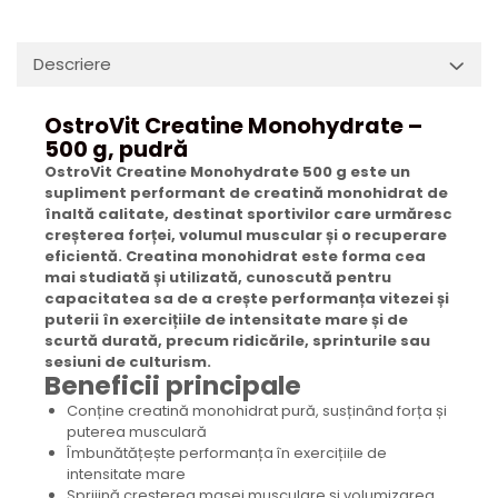
Descriere
OstroVit Creatine Monohydrate –
500 g, pudră
OstroVit Creatine Monohydrate 500 g este un
supliment performant de creatină monohidrat de
înaltă calitate, destinat sportivilor care urmăresc
creșterea forței, volumul muscular și o recuperare
eficientă. Creatina monohidrat este forma cea
mai studiată și utilizată, cunoscută pentru
capacitatea sa de a crește performanța vitezei și
puterii în exercițiile de intensitate mare și de
scurtă durată, precum ridicările, sprinturile sau
sesiuni de culturism.
Beneficii principale
Conține creatină monohidrat pură, susținând forța și
puterea musculară
Îmbunătățește performanța în exercițiile de
intensitate mare
Sprijină creșterea masei musculare și volumizarea