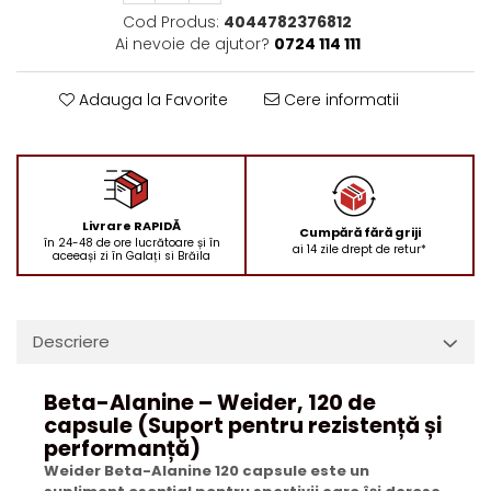
Cod Produs:
4044782376812
Ai nevoie de ajutor?
0724 114 111
Adauga la Favorite
Cere informatii
Livrare RAPIDĂ
Cumpără fără griji
în 24-48 de ore lucrătoare și în
ai 14 zile drept de retur*
aceeași zi în Galați si Brăila
Descriere
Beta-Alanine – Weider, 120 de
capsule (Suport pentru rezistență și
performanță)
Weider Beta-Alanine 120 capsule este un