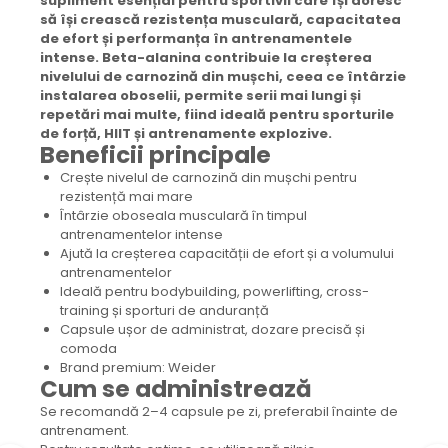
supliment esențial pentru sportivii care își doresc
să își crească rezistența musculară, capacitatea
de efort și performanța în antrenamentele
intense. Beta-alanina contribuie la creșterea
nivelului de carnozină din mușchi, ceea ce întârzie
instalarea oboselii, permite serii mai lungi și
repetări mai multe, fiind ideală pentru sporturile
de forță, HIIT și antrenamente explozive.
Beneficii principale
Crește nivelul de carnozină din mușchi pentru
rezistență mai mare
Întârzie oboseala musculară în timpul
antrenamentelor intense
Ajută la creșterea capacității de efort și a volumului
antrenamentelor
Ideală pentru bodybuilding, powerlifting, cross-
training și sporturi de anduranță
Capsule ușor de administrat, dozare precisă și
comoda
Brand premium: Weider
Cum se administrează
Se recomandă 2–4 capsule pe zi, preferabil înainte de
antrenament.