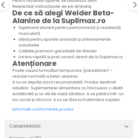
Pentru rezultate optime, se utilizează zilnic.
Respectați instrucțiunile de pe ambalaj.
De ce să alegi Weider Beta-
Alanine de la Suplimax.ro
Supliment eficient pentru performanță și rezistență
musculară
Ideal pentru sportivi avansați și antrenamente
solicitante
Calitate premium garantată de Weider
Livrare rapidă și preț corect, direct de la Suplimax.ro
Atenționare
Poate cauza furnicături temporare (parestezie) —
reacție normală a beta-alaninei.
A nu se depăși doza recomandată. Produs destinat
adulților. Suplimentele alimentare nu înlocuiesc o dietă
echilibrată și un stil de viață sănătos. A se păstra într-un
loc uscat și răcoros. A nu se lăsa la îndemâna copiilor.
Informatii conformitate produs
Caracteristici