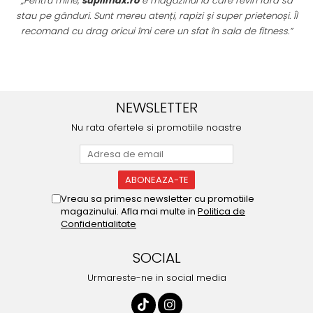
„Pentru mine,
suplimax.ro
e magazinul la care revin fără să
stau pe gânduri. Sunt mereu atenți, rapizi și super prietenoși. Îl
recomand cu drag oricui îmi cere un sfat în sala de fitness.”
u
NEWSLETTER
Nu rata ofertele si promotiile noastre
Vreau sa primesc newsletter cu promotiile
magazinului. Afla mai multe in
Politica de
Confidentialitate
SOCIAL
Urmareste-ne in social media