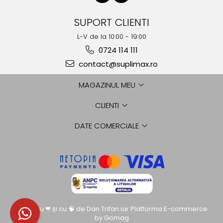
SUPORT CLIENTI
L-V de la 10:00 - 19:00
0724 114 111
contact@suplimax.ro
MAGAZINUL MEU
CLIENTI
DATE COMERCIALE
Creat cu ❤ și cu 🧠 de Dan Trifan iar
Platforma E-commerce
by Gomag