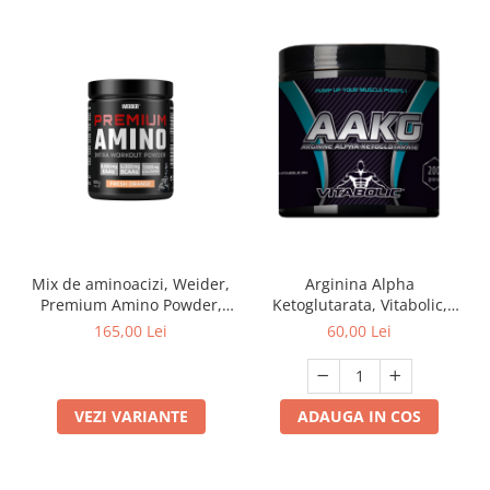
Mix de aminoacizi, Weider,
Arginina Alpha
Premium Amino Powder,
Ketoglutarata, Vitabolic,
800 de grame, pudra
AAKG, 200 de grame, pudra
165,00 Lei
60,00 Lei
VEZI VARIANTE
ADAUGA IN COS