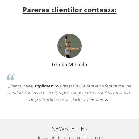
Parerea clientilor conteaza:
Gheba Mihaela
„Pentru mine,
suplimax.ro
e magazinul la care revin fără să stau pe
a
gânduri. Sunt mereu atenți, rapizi și super prietenoși. Îl recomand cu
,
drag oricui îmi cere un sfat în sala de fitness.”
NEWSLETTER
Nu rata ofertele si promotiile noastre