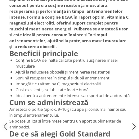
conceput pentru a susține rezistența musculară,
recuperarea și performanța în timpul antrenamentelor
intense. Formula conține BCAA în raport optim, vitamina C,
magneziu și electroliți, oferind suport complet pentru
mușchi și menținerea energiei. Pulberea se amestecă ușor
și este ideală pentru consum înainte și în timpul
antrenamentelor, ajutând la protejarea masei musculare
și la reducerea oboselii.
Beneficii principale
Conține BCAA de înaltă calitate pentru susținerea masei
musculare
Ajută la reducerea oboselii și menținerea rezistenței
Sprijină recuperarea în timpul și după antrenament
Îmbogățit cu vitamina C, magneziu și electroliți
Gust excelent și solubilitate foarte bună
Ideal pentru antrenamente intense sau sporturi de anduranță
Cum se administrează
Amestecă o porție (aprox. 9–10 g) cu apă și consumă înainte sau
în timpul antrenamentului.
Se poate utiliza și între mese pentru un aport suplimentar de
aminoacizi.
De ce să alegi Gold Standard