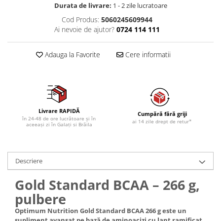
Durata de livrare:
1 - 2 zile lucratoare
Cod Produs:
5060245609944
Ai nevoie de ajutor?
0724 114 111
Adauga la Favorite
Cere informatii
Livrare RAPIDĂ
Cumpără fără griji
în 24-48 de ore lucrătoare și în
ai 14 zile drept de retur*
aceeași zi în Galați si Brăila
Descriere
Gold Standard BCAA – 266 g,
pulbere
Optimum Nutrition Gold Standard BCAA 266 g este un
supliment avansat pe bază de aminoacizi cu lanț ramificat,