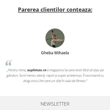
Parerea clientilor conteaza:
Gheba Mihaela
„Pentru mine,
suplimax.ro
e magazinul la care revin fără să stau pe
a
gânduri. Sunt mereu atenți, rapizi și super prietenoși. Îl recomand cu
,
drag oricui îmi cere un sfat în sala de fitness.”
NEWSLETTER