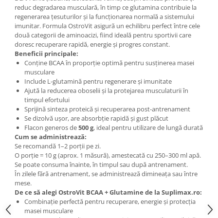
reduc degradarea musculară, în timp ce glutamina contribuie la
regenerarea țesuturilor și la funcționarea normală a sistemului
imunitar. Formula OstroVit asigură un echilibru perfect între cele
două categorii de aminoacizi, fiind ideală pentru sportivii care
doresc recuperare rapidă, energie și progres constant.
Beneficii principale:
Conține BCAA în proporție optimă pentru susținerea masei
musculare
Include L-glutamină pentru regenerare și imunitate
Ajută la reducerea oboselii și la protejarea musculaturii în
timpul efortului
Sprijină sinteza proteică și recuperarea post-antrenament
Se dizolvă ușor, are absorbție rapidă și gust plăcut
Flacon generos de
500 g
, ideal pentru utilizare de lungă durată
Cum se administrează:
Se recomandă 1–2 porții pe zi.
O porție = 10 g (aprox. 1 măsură), amestecată cu 250–300 ml apă.
Se poate consuma înainte, în timpul sau după antrenament.
În zilele fără antrenament, se administrează dimineața sau între
mese.
De ce să alegi OstroVit BCAA + Glutamine de la Suplimax.ro:
Combinație perfectă pentru recuperare, energie și protecția
masei musculare