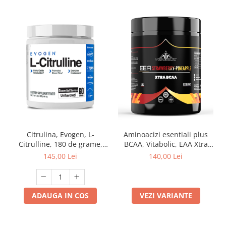
Citrulina, Evogen, L-
Aminoacizi esentiali plus
Citrulline, 180 de grame,
BCAA, Vitabolic, EAA Xtra
pudra
BCAA, 525 de grame, pudra
145,00 Lei
140,00 Lei
ADAUGA IN COS
VEZI VARIANTE