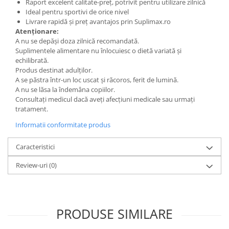
Raport excelent calitate-preț, potrivit pentru utilizare zilnică
Ideal pentru sportivi de orice nivel
Livrare rapidă și preț avantajos prin Suplimax.ro
Atenționare:
A nu se depăși doza zilnică recomandată.
Suplimentele alimentare nu înlocuiesc o dietă variată și
echilibrată.
Produs destinat adulților.
A se păstra într-un loc uscat și răcoros, ferit de lumină.
A nu se lăsa la îndemâna copiilor.
Consultați medicul dacă aveți afecțiuni medicale sau urmați
tratament.
Informatii conformitate produs
Caracteristici
Review-uri
(0)
PRODUSE SIMILARE