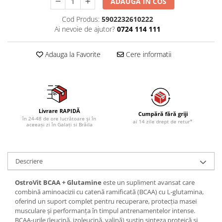
ADAUGA IN COS
Cod Produs:
5902232610222
Ai nevoie de ajutor?
0724 114 111
Adauga la Favorite
Cere informatii
Livrare RAPIDĂ
Cumpără fără griji
în 24-48 de ore lucrătoare și în
ai 14 zile drept de retur*
aceeași zi în Galați si Brăila
Descriere
OstroVit BCAA + Glutamine
este un supliment avansat care
combină aminoacizii cu catenă ramificată (BCAA) cu L-glutamina,
oferind un suport complet pentru recuperare, protecția masei
musculare și performanța în timpul antrenamentelor intense.
BCAA-urile (leucină, izoleucină, valină) susțin sinteza proteică și