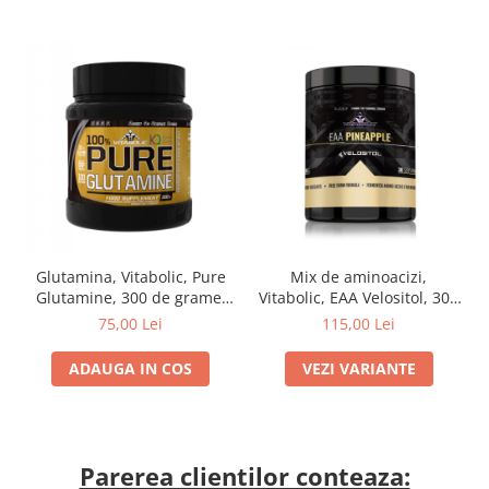
Mix de aminoacizi,
Glutamina, Vitabolic, Pure
Vitabolic, EAA Velositol, 300
Glutamine, 300 de grame,
de grame, pudra
pudra
115,00 Lei
75,00 Lei
VEZI VARIANTE
ADAUGA IN COS
Parerea clientilor conteaza: