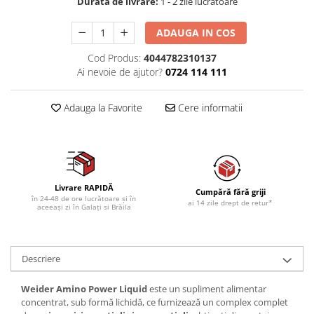
Durata de livrare:
1 - 2 zile lucratoare
ADAUGA IN COS
Cod Produs:
4044782310137
Ai nevoie de ajutor?
0724 114 111
Adauga la Favorite
Cere informatii
Livrare RAPIDĂ
Cumpără fără griji
în 24-48 de ore lucrătoare și în
ai 14 zile drept de retur*
aceeași zi în Galați si Brăila
Descriere
Weider Amino Power Liquid
este un supliment alimentar
concentrat, sub formă lichidă, ce furnizează un complex complet