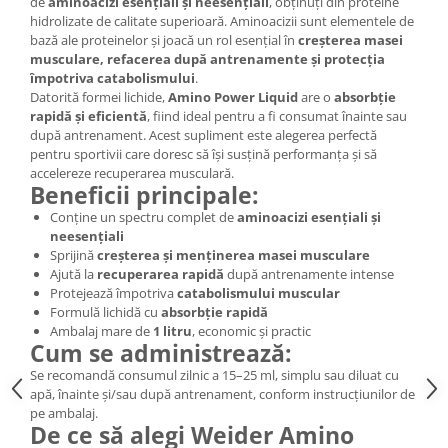
de
aminoacizi esențiali și neesențiali
, obținuți din proteine
hidrolizate de calitate superioară. Aminoacizii sunt elementele de
bază ale proteinelor și joacă un rol esențial în
creșterea masei
musculare, refacerea după antrenamente și protecția
împotriva catabolismului
.
Datorită formei lichide,
Amino Power Liquid
are o
absorbție
rapidă și eficientă
, fiind ideal pentru a fi consumat înainte sau
după antrenament. Acest supliment este alegerea perfectă
pentru sportivii care doresc să își susțină performanța și să
accelereze recuperarea musculară.
Beneficii principale:
Conține un spectru complet de
aminoacizi esențiali și
neesențiali
Sprijină
creșterea și menținerea masei musculare
Ajută la
recuperarea rapidă
după antrenamente intense
Protejează împotriva
catabolismului muscular
Formulă lichidă cu
absorbție rapidă
Ambalaj mare de
1 litru
, economic și practic
Cum se administrează:
Se recomandă consumul zilnic a 15–25 ml, simplu sau diluat cu
apă, înainte și/sau după antrenament, conform instrucțiunilor de
pe ambalaj.
De ce să alegi Weider Amino