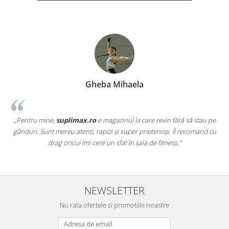
Gheba Mihaela
„Pentru mine,
suplimax.ro
e magazinul la care revin fără să stau pe
a
gânduri. Sunt mereu atenți, rapizi și super prietenoși. Îl recomand cu
,
drag oricui îmi cere un sfat în sala de fitness.”
NEWSLETTER
Nu rata ofertele si promotiile noastre