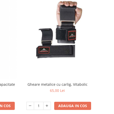
apacitate
Gheare metalice cu carlig, Vitabolic
65,00 Lei
N COS
ADAUGA IN COS