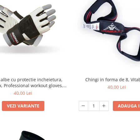
albe cu protectie incheietura,
Chingi in forma de 8, Vita
 Professional workout gloves,
40,00 Lei
Black/White
40,00 Lei
VEZI VARIANTE
ADAUGA I