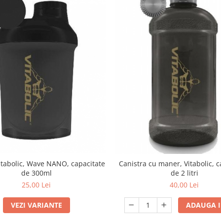
itabolic, Wave NANO, capacitate
Canistra cu maner, Vitabolic, c
de 300ml
de 2 litri
25,00 Lei
40,00 Lei
VEZI VARIANTE
ADAUGA I