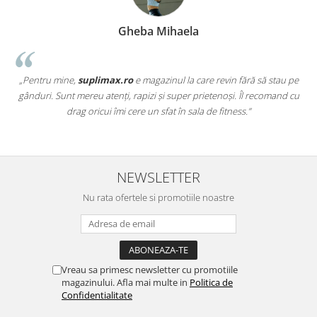
Gheba Mihaela
„Pentru mine,
suplimax.ro
e magazinul la care revin fără să stau pe
a
gânduri. Sunt mereu atenți, rapizi și super prietenoși. Îl recomand cu
,
drag oricui îmi cere un sfat în sala de fitness.”
NEWSLETTER
Nu rata ofertele si promotiile noastre
Vreau sa primesc newsletter cu promotiile
magazinului. Afla mai multe in
Politica de
Confidentialitate