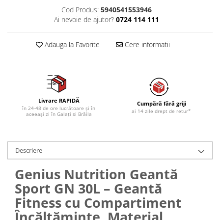
Cod Produs:
5940541553946
Ai nevoie de ajutor?
0724 114 111
Adauga la Favorite
Cere informatii
Livrare RAPIDĂ
Cumpără fără griji
în 24-48 de ore lucrătoare și în
ai 14 zile drept de retur*
aceeași zi în Galați si Brăila
Descriere
Genius Nutrition Geantă
Sport GN 30L – Geantă
Fitness cu Compartiment
Încălțăminte, Material