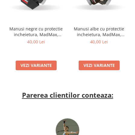
Manusi negre cu protectie
Manusi albe cu protectie
incheietura, MadMax,
incheietura, MadMax,
Professional workout
Professional workout
40,00 Lei
40,00 Lei
gloves, Black
gloves, Black/White
VEZI VARIANTE
VEZI VARIANTE
Parerea clientilor conteaza: