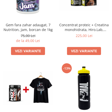
Concentrat proteic + Creatina
Gem fara zahar adaugat, 7
monohidrata, Hiro.Lab,
Nutrition, Jam, borcan de 1kg
Instant Whey Protein 750gr. +
225,00 Lei
75,00 Lei
Creatine Monohydrate
de la 49,00 Lei
300gr.+100gr. FREE, pudra
VEZI VARIANTE
VEZI VARIANTE
-13%