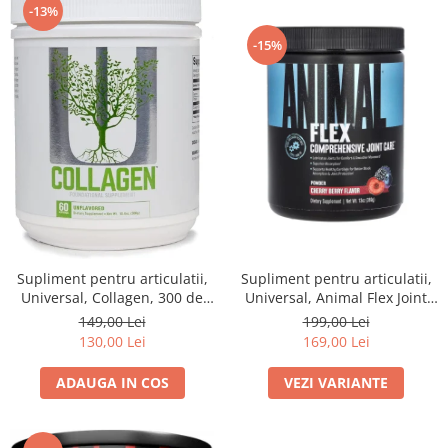
-13%
-15%
Supliment pentru articulatii,
Supliment pentru articulatii,
Universal, Collagen, 300 de
Universal, Animal Flex Joint
grame, pudra
Support, 350 grame, pudra
149,00 Lei
199,00 Lei
130,00 Lei
169,00 Lei
ADAUGA IN COS
VEZI VARIANTE