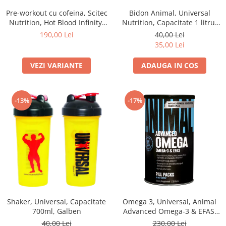
Pre-workout cu cofeina, Scitec
Bidon Animal, Universal
Nutrition, Hot Blood Infinity,
Nutrition, Capacitate 1 litru,
350 de grame, pudra
Negru/Galben
190,00 Lei
40,00 Lei
35,00 Lei
VEZI VARIANTE
ADAUGA IN COS
-13%
-17%
Shaker, Universal, Capacitate
Omega 3, Universal, Animal
700ml, Galben
Advanced Omega-3 & EFAS,
30 pachete cu pastile
40,00 Lei
230,00 Lei