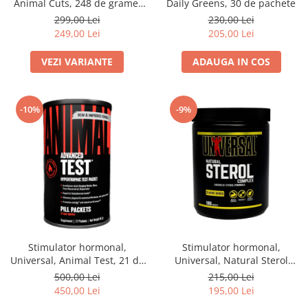
Animal Cuts, 248 de grame,
Daily Greens, 30 de pachete
pudra
299,00 Lei
230,00 Lei
249,00 Lei
205,00 Lei
VEZI VARIANTE
ADAUGA IN COS
-10%
-9%
Stimulator hormonal,
Stimulator hormonal,
Universal, Animal Test, 21 de
Universal, Natural Sterol
pachete
Complex, 180 de tablete
500,00 Lei
215,00 Lei
450,00 Lei
195,00 Lei