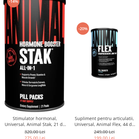
-14%
-20%
Stimulator hormonal,
Supliment pentru articulatii,
Universal, Animal Stak, 21 de
Universal, Animal Flex, 44 de
pachete
pachete
320,00 Lei
249,00 Lei
275,00 Lei
199,00 Lei