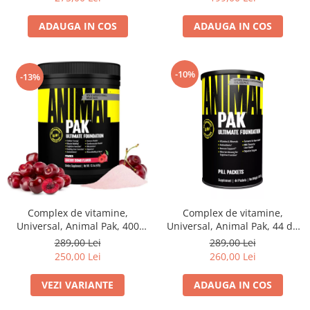
ADAUGA IN COS
ADAUGA IN COS
-10%
-13%
Complex de vitamine,
Complex de vitamine,
Universal, Animal Pak, 400
Universal, Animal Pak, 44 de
grame, pudra
pachete
289,00 Lei
289,00 Lei
250,00 Lei
260,00 Lei
VEZI VARIANTE
ADAUGA IN COS