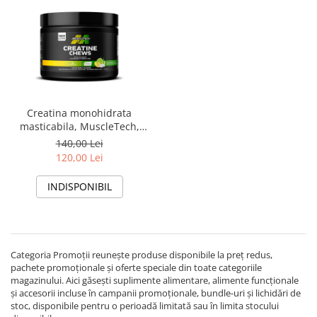
Creatina monohidrata
masticabila, MuscleTech,
Creatine chews, 90 de tablete
140,00 Lei
masticabile
120,00 Lei
INDISPONIBIL
Categoria Promoții reunește produse disponibile la preț redus,
pachete promoționale și oferte speciale din toate categoriile
magazinului. Aici găsești suplimente alimentare, alimente funcționale
și accesorii incluse în campanii promoționale, bundle-uri și lichidări de
stoc, disponibile pentru o perioadă limitată sau în limita stocului