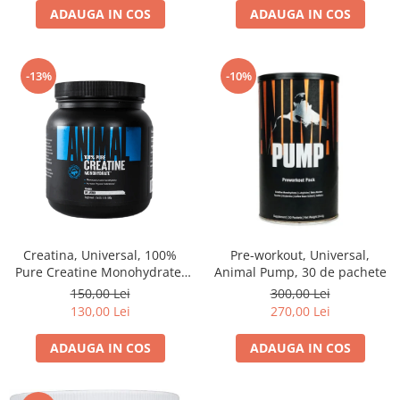
ADAUGA IN COS
ADAUGA IN COS
-13%
-10%
Creatina, Universal, 100%
Pre-workout, Universal,
Pure Creatine Monohydrate,
Animal Pump, 30 de pachete
500 de grame, pudra
150,00 Lei
300,00 Lei
130,00 Lei
270,00 Lei
ADAUGA IN COS
ADAUGA IN COS