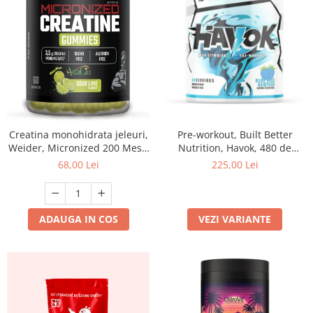
Creatina monohidrata jeleuri,
Pre-workout, Built Better
Weider, Micronized 200 Mesh
Nutrition, Havok, 480 de
Creatine Gummies, Sour Lime,
grame, pudra
68,00 Lei
225,00 Lei
60 de jeleuri
ADAUGA IN COS
VEZI VARIANTE