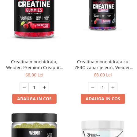
Creatina monohidrata,
Creatina monohidrata cu
Weider, Premium Creapure
ZERO zahar jeleuri, Weider,
Creatine Gummies, Cherry
Micronized 200 Mesh
68,00 Lei
68,00 Lei
Pop, 60 de jeleuri
Creatine Gummies, Blackberry
Strawberry, 60 de jeleuri
ADAUGA IN COS
ADAUGA IN COS