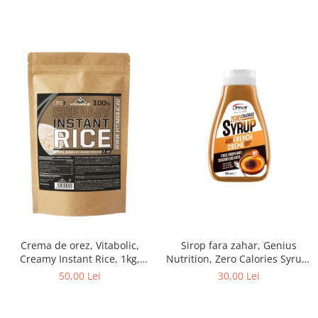
Sirop fara zahar, Genius
Crema de orez, Vitabolic,
Nutrition, Zero Calories Syrup,
Creamy Instant Rice, 1kg,
425ml
pudra
30,00 Lei
50,00 Lei