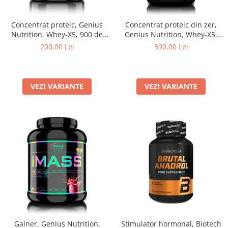
Concentrat proteic, Genius
Concentrat proteic din zer,
Nutrition, Whey-X5, 900 de
Genius Nutrition, Whey-X5,
grame, pudra proteica
2kg, pudra proteica
200,00 Lei
390,00 Lei
VEZI VARIANTE
VEZI VARIANTE
Gainer, Genius Nutrition,
Stimulator hormonal, Biotech