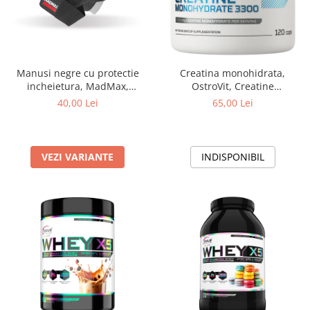
Manusi negre cu protectie
Creatina monohidrata,
incheietura, MadMax,
OstroVit, Creatine
Professional workout gloves,
monohydrate tabs 3300, 120
40,00 Lei
65,00 Lei
Black
de tablete
VEZI VARIANTE
INDISPONIBIL