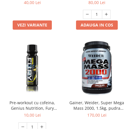
Professional workout gloves,
40,00 Lei
80,00 Lei
Black/White
VEZI VARIANTE
ADAUGA IN COS
Pre-workout cu cofeina,
Gainer, Weider, Super Mega
Genius Nutrition, Fury
Mass 2000, 1.5kg, pudra
Extreme, Shot de 80ml
proteica
10,00 Lei
170,00 Lei