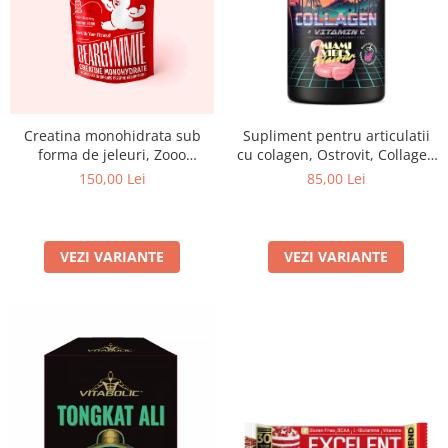
Creatina monohidrata sub
Supliment pentru articulatii
forma de jeleuri, Zooo
cu colagen, Ostrovit, Collagen
Nutrition, Creatine
+ Vitamina C, 400 de grame,
150,00 Lei
85,00 Lei
Beargymmies, 150 de jeleuri
pudra
VEZI VARIANTE
VEZI VARIANTE