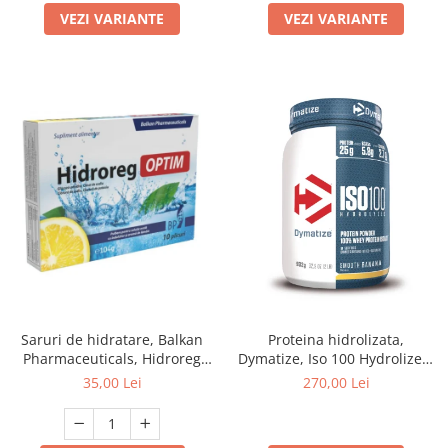
VEZI VARIANTE
VEZI VARIANTE
Saruri de hidratare, Balkan
Proteina hidrolizata,
Pharmaceuticals, Hidroreg
Dymatize, Iso 100 Hydrolized,
OPTIM, 10 plicuri
908 grame, pudra proteica
35,00 Lei
270,00 Lei