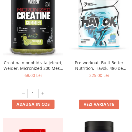
Creatina monohidrata jeleuri,
Pre-workout, Built Better
Weider, Micronized 200 Mesh
Nutrition, Havok, 480 de
Creatine Gummies, Sour Lime,
grame, pudra
68,00 Lei
225,00 Lei
60 de jeleuri
ADAUGA IN COS
VEZI VARIANTE