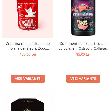
Creatina monohidrata sub
Supliment pentru articulatii
forma de jeleuri, Zooo
cu colagen, Ostrovit, Collagen
Nutrition, Creatine
+ Vitamina C, 400 de grame,
150,00 Lei
85,00 Lei
Beargymmies, 150 de jeleuri
pudra
VEZI VARIANTE
VEZI VARIANTE