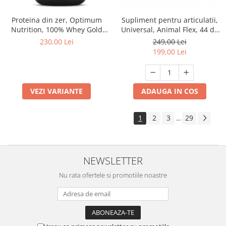
Proteina din zer, Optimum
Supliment pentru articulatii,
Nutrition, 100% Whey Gold
Universal, Animal Flex, 44 de
Standard Protein, 750 de
pachete
230,00 Lei
249,00 Lei
grame, pudra proteica
199,00 Lei
VEZI VARIANTE
ADAUGA IN COS
1
2
3
29
...
NEWSLETTER
Nu rata ofertele si promotiile noastre