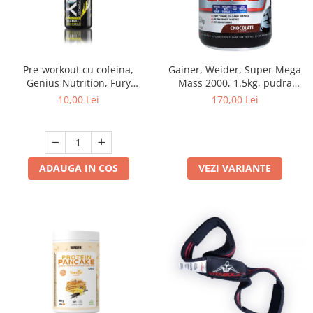
Pre-workout cu cofeina,
Gainer, Weider, Super Mega
Genius Nutrition, Fury
Mass 2000, 1.5kg, pudra
Extreme, Shot de 80ml
proteica
10,00 Lei
170,00 Lei
ADAUGA IN COS
VEZI VARIANTE