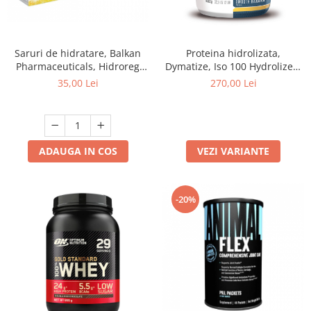
Saruri de hidratare, Balkan
Proteina hidrolizata,
Pharmaceuticals, Hidroreg
Dymatize, Iso 100 Hydrolized,
OPTIM, 10 plicuri
908 grame, pudra proteica
35,00 Lei
270,00 Lei
ADAUGA IN COS
VEZI VARIANTE
-20%