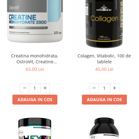
Creatina monohidrata,
Colagen, Vitabolic, 100 de
OstroVit, Creatine
tablete
monohydrate tabs 3300, 120
65,00 Lei
45,00 Lei
de tablete
ADAUGA IN COS
ADAUGA IN COS