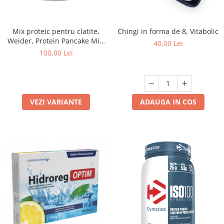
Mix proteic pentru clatite,
Chingi in forma de 8, Vitabolic
Weider, Protein Pancake Mix,
40,00 Lei
600 de grame, pudra
100,00 Lei
VEZI VARIANTE
ADAUGA IN COS