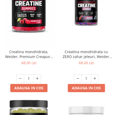
Creatina monohidrata,
Creatina monohidrata cu
Weider, Premium Creapure
ZERO zahar jeleuri, Weider,
Creatine Gummies, Cherry
Micronized 200 Mesh
68,00 Lei
68,00 Lei
Pop, 60 de jeleuri
Creatine Gummies, Blackberry
Strawberry, 60 de jeleuri
ADAUGA IN COS
ADAUGA IN COS