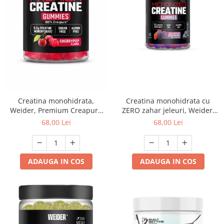
Creatina monohidrata,
Creatina monohidrata cu
Weider, Premium Creapure
ZERO zahar jeleuri, Weider,
Creatine Gummies, Cherry
Micronized 200 Mesh
68,00 Lei
68,00 Lei
Pop, 60 de jeleuri
Creatine Gummies, Blackberry
Strawberry, 60 de jeleuri
ADAUGA IN COS
ADAUGA IN COS