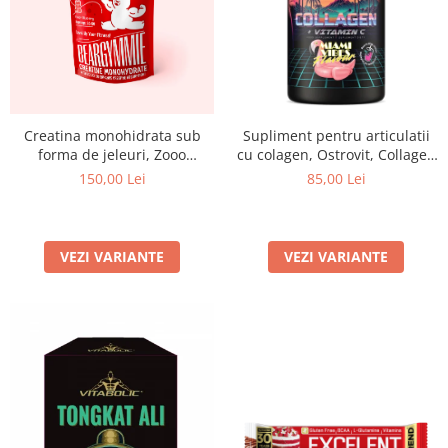
Creatina monohidrata sub
Supliment pentru articulatii
forma de jeleuri, Zooo
cu colagen, Ostrovit, Collagen
Nutrition, Creatine
+ Vitamina C, 400 de grame,
150,00 Lei
85,00 Lei
Beargymmies, 150 de jeleuri
pudra
VEZI VARIANTE
VEZI VARIANTE