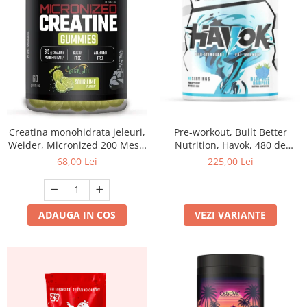
Creatina monohidrata jeleuri,
Pre-workout, Built Better
Weider, Micronized 200 Mesh
Nutrition, Havok, 480 de
Creatine Gummies, Sour Lime,
grame, pudra
68,00 Lei
225,00 Lei
60 de jeleuri
ADAUGA IN COS
VEZI VARIANTE