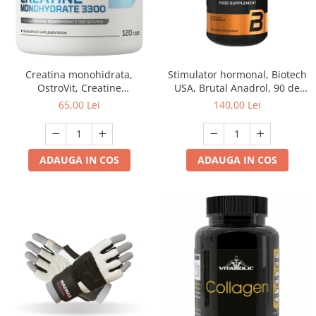
Creatina monohidrata,
Stimulator hormonal, Biotech
OstroVit, Creatine
USA, Brutal Anadrol, 90 de
monohydrate tabs 3300, 120
capsule
65,00 Lei
140,00 Lei
de tablete
ADAUGA IN COS
ADAUGA IN COS