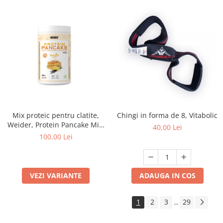
Mix proteic pentru clatite,
Chingi in forma de 8, Vitabolic
Weider, Protein Pancake Mix,
40,00 Lei
600 de grame, pudra
100,00 Lei
VEZI VARIANTE
ADAUGA IN COS
1
2
3
29
...