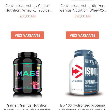
Concentrat proteic, Genius
Concentrat proteic din zer,
Nutrition, Whey-X5, 900 de
Genius Nutrition, Whey-X5,
grame, pudra proteica
2kg, pudra proteica
200,00 Lei
390,00 Lei
VEZI VARIANTE
VEZI VARIANTE
Gainer, Genius Nutrition,
Iso 100 Hydrolized Proteina
iMass, 2.5kg, pudra proteica
hidrolizata, Dymatize, Iso 100