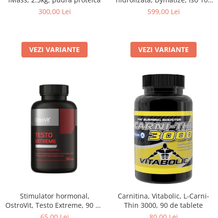
Hydrolized, 2.2kg, pudra
300,00 Lei
599,00 Lei
proteica
VEZI VARIANTE
VEZI VARIANTE
Stimulator hormonal,
Carnitina, Vitabolic, L-Carni-
OstroVit, Testo Extreme, 90 de
Thin 3000, 90 de tablete
capsule
65,00 Lei
80,00 Lei