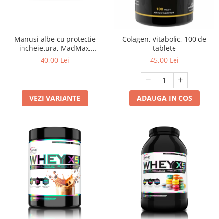
Manusi albe cu protectie
Colagen, Vitabolic, 100 de
incheietura, MadMax,
tablete
Professional workout gloves,
40,00 Lei
45,00 Lei
Black/White
VEZI VARIANTE
ADAUGA IN COS